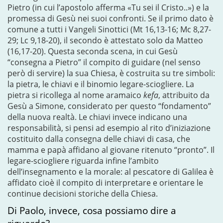
Pietro (in cui l’apostolo afferma «Tu sei il Cristo..») e la
promessa di Gesù nei suoi confronti. Se il primo dato è
comune a tutti i Vangeli Sinottici (Mt 16,13-16; Mc 8,27-
29; Lc 9,18-20), il secondo è attestato solo da Matteo
(16,17-20). Questa seconda scena, in cui Gesù
“consegna a Pietro” il compito di guidare (nel senso
però di servire) la sua Chiesa, è costruita su tre simboli:
la pietra, le chiavi e il binomio legare-sciogliere. La
pietra si ricollega al nome aramaico
kefa
, attribuito da
Gesù a Simone, considerato per questo “fondamento”
della nuova realtà. Le chiavi invece indicano una
responsabilità, si pensi ad esempio al rito d’iniziazione
costituito dalla consegna delle chiavi di casa, che
mamma e papà affidano al giovane ritenuto “pronto”. Il
legare-sciogliere riguarda infine l’ambito
dell’insegnamento e la morale: al pescatore di Galilea è
affidato cioè il compito di interpretare e orientare le
continue decisioni storiche della Chiesa.
Di Paolo, invece, cosa possiamo dire a