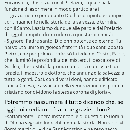
Eucaristica, che inizia con il Prefazio, il quale ha la
funzione di esprimere in modo particolare il
ringraziamento per quanto Dio ha compiuto e compie
continuamente nella storia della salvezza, e termina
con il Santo. Lasciamo dunque alle parole del Prefazio
di oggi il compito di introdurci a questa solennità:
«Signore, Padre santo, Dio onnipotente ed eterno. Tu
hai voluto unire in gioiosa fraternità i due santi apostoli
Pietro, che per primo confessò la fede nel Cristo, Paolo,
che illuminò le profondità del mistero, il pescatore di
Galilea, che costituì la prima comunità con i giusti di
Israele, il maestro e dottore, che annunziò la salvezza a
tutte le genti. Così, con diversi doni, hanno edificato
l’unica Chiesa, e associati nella venerazione del popolo
cristiano condividono la stessa corona di gloria».
Potremmo riassumere il tutto dicendo che, se
oggi noi crediamo, è anche grazie a loro?
Esattamente! L’opera instancabile di questi due uomini
di Dio ha segnato indelebilmente la storia. Non solo, «il
(loro) martirio.. – dice Sant’Agostino – ha reso sacro