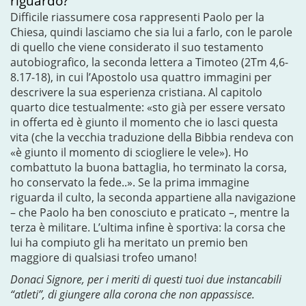
riguardo?
Difficile riassumere cosa rappresenti Paolo per la
Chiesa, quindi lasciamo che sia lui a farlo, con le parole
di quello che viene considerato il suo testamento
autobiografico, la seconda lettera a Timoteo (2Tm 4,6-
8.17-18), in cui l’Apostolo usa quattro immagini per
descrivere la sua esperienza cristiana. Al capitolo
quarto dice testualmente: «sto già per essere versato
in offerta ed è giunto il momento che io lasci questa
vita (che la vecchia traduzione della Bibbia rendeva con
«è giunto il momento di sciogliere le vele»). Ho
combattuto la buona battaglia, ho terminato la corsa,
ho conservato la fede..». Se la prima immagine
riguarda il culto, la seconda appartiene alla navigazione
– che Paolo ha ben conosciuto e praticato –, mentre la
terza è militare. L’ultima infine è sportiva: la corsa che
lui ha compiuto gli ha meritato un premio ben
maggiore di qualsiasi trofeo umano!
Donaci Signore, per i meriti di questi tuoi due instancabili
“atleti”, di giungere alla corona che non appassisce.