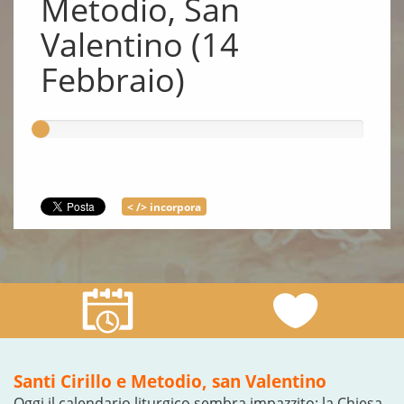
Metodio, San
Valentino (14
Febbraio)
< /> incorpora
Santi Cirillo e Metodio, san Valentino
Oggi il calendario liturgico sembra impazzito: la Chiesa