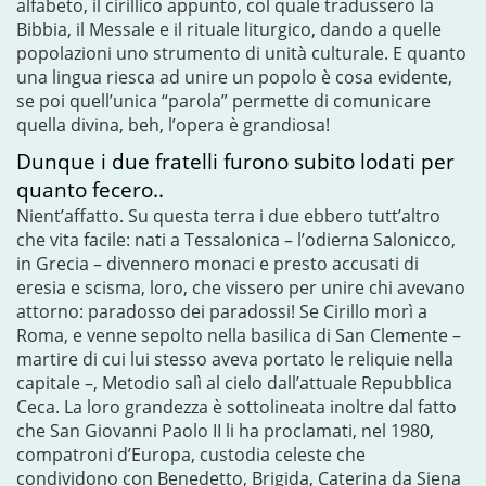
alfabeto, il cirillico appunto, col quale tradussero la
Bibbia, il Messale e il rituale liturgico, dando a quelle
popolazioni uno strumento di unità culturale. E quanto
una lingua riesca ad unire un popolo è cosa evidente,
se poi quell’unica “parola” permette di comunicare
quella divina, beh, l’opera è grandiosa!
Dunque i due fratelli furono subito lodati per
quanto fecero..
Nient’affatto. Su questa terra i due ebbero tutt’altro
che vita facile: nati a Tessalonica – l’odierna Salonicco,
in Grecia – divennero monaci e presto accusati di
eresia e scisma, loro, che vissero per unire chi avevano
attorno: paradosso dei paradossi! Se Cirillo morì a
Roma, e venne sepolto nella basilica di San Clemente –
martire di cui lui stesso aveva portato le reliquie nella
capitale –, Metodio salì al cielo dall’attuale Repubblica
Ceca. La loro grandezza è sottolineata inoltre dal fatto
che San Giovanni Paolo II li ha proclamati, nel 1980,
compatroni d’Europa, custodia celeste che
condividono con Benedetto, Brigida, Caterina da Siena