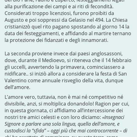
alla purificazione dei campi e ai riti di fecondità.
Considerati troppo licenziosi, furono proibiti da
Augusto e poi soppressi da Gelasio nel 494. La Chiesa
cristianizzò quel rito pagano spostando al giorno 14 la
data dei festeggiamenti, e affidando al martire ternano
la protezione dei fidanzati e degli innamorati.
La seconda proviene invece dai paesi anglosassoni,
dove, durante il Medioevo, si riteneva che il 14 febbraio
gli uccelli, avvertendo la primavera, cominciassero a
nidificare.. si iniziò allora a considerare la festa di San
Valentino come annuale risveglio della vita, dunque
dell’amore.
L’amore vero, tuttavia, non è mai né competitivo né
divisibile, anzi, si moltiplica donandolo! Ragion per cui,
in questa giornata, ci affidiamo all’intercessione dei
nostri tre amici celesti e con loro diciamo:
«Insegnaci
Signore a parlare una sola lingua, quella dell’amore, e
custodisci la “sfida” – oggi più che mai controcorrente – di