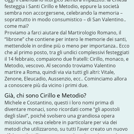
festeggia i Santi Cirillo e Metodio, eppure la società
sembra non accorgersene, celebrando la memoria –
soprattutto in modo consumistico – di San Valentino..
come mai?
Proviamo a farci aiutare dal Martirologio Romano, il
“librone” che contiene per intero le memorie dei santi,
mettendole in ordine più o meno per importanza.. Ecco
che al primo posto, tra gli undici complessivi festeggiati
il 14 febbraio, compaiono due fratelli: Cirillo, monaco, e
Metodio, vescovo. Al secondo troviamo Valentino
martire a Roma, quindi via via tutti gli altri: Vitale,
Zenone, Eleucadio, Aussenzio, ecc.. Cominciamo allora
a conoscere più da vicino i primi due.
Già, chi sono Cirillo e Metodio?
Michele e Costantino, questi i loro nomi prima di
diventare monaci, sono ricordati come “gli apostoli
degli slavi”, poiché svolsero una grandiosa opera
missionaria, resa celebre in particolare per via dei
metodi che utilizzarono, su tutti l’aver creato un nuovo