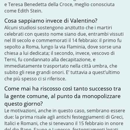
e Teresa Benedetta della Croce, meglio conosciuta
come Edith Stein.
Cosa sappiamo invece di Valentino?
Alcuni studiosi sostengono anzitutto che i martiri
celebrati con questo nome siano due, entrambi vissuti
nel III secolo e commemorati il 14 febbraio: il primo fu
sepolto a Roma, lungo la via Flaminia, dove sorse una
chiesa a lui dedicata; il secondo, invece, vescovo di
Terni, fu condannato alla decapitazione, e
immediatamente trasportato nella città umbra, che
subito gli rese grandi onori. E’ tuttavia a quest’ultimo
che più spesso ci si riferisce.
Come mai ha riscosso così tanto successo tra
la gente comune, al punto da monopolizzare
questo giorno?
Le motivazioni, anche in questo caso, sembrano essere
due: la prima risale agli antichi festeggiamenti di Greci,
Italici e Romani, che si tenevano il 15 febbraio in onore
del dio Pane, Fauno e Luperco, festeggiamenti legati