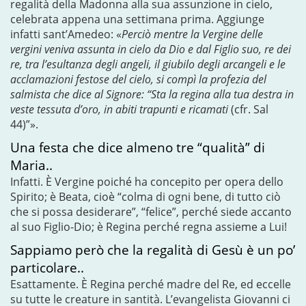
regalità della Madonna alla sua assunzione in cielo,
celebrata appena una settimana prima. Aggiunge
infatti sant’Amedeo: «
Perciò mentre la Vergine delle
vergini veniva assunta in cielo da Dio e dal Figlio suo, re dei
re, tra l’esultanza degli angeli, il giubilo degli arcangeli e le
acclamazioni festose del cielo, si compì la profezia del
salmista che dice al Signore: “Sta la regina alla tua destra in
veste tessuta d’oro, in abiti trapunti e ricamati
(cfr. Sal
44)”».
Una festa che dice almeno tre “qualità” di
Maria..
Infatti. È Vergine poiché ha concepito per opera dello
Spirito; è Beata, cioè “colma di ogni bene, di tutto ciò
che si possa desiderare”, “felice”, perché siede accanto
al suo Figlio-Dio; è Regina perché regna assieme a Lui!
Sappiamo però che la regalità di Gesù è un po’
particolare..
Esattamente. È Regina perché madre del Re, ed eccelle
su tutte le creature in santità. L’evangelista Giovanni ci