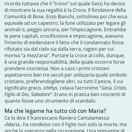
ricorda tuttavia che il “trono” sul quale Gesù ha deciso
di mostrare la sua regalità è la Croce. Il fondatore della
Comunità di Bose, Enzo Bianchi, sottolinea poi che essa
equivale ad un capestro, la fune utilizzata per legare gli
animali o, peggio ancora, per l’impiccagione. Entrambe
le pene capitali, crocifissione e impiccagione, avevano
l’intento di evidenziare il fatto che il condannato fosse
rifiutato sia dal cielo sia dalla terra, ragion per cui
moriva “a mezz’aria”. Portare la croce al collo, dunque,
è una grande responsabilità, della quale occorre forse
prendere coscienza. Non a caso i primi cristiani
aspettarono ben tre secoli per utilizzarla quale simbolo
cristiano, preferendogliene altri, su tutti il pesce, il cui
significato greco,
ichthys
, celava l’acronimo “
Gesù, Cristo,
Figlio di Dio, Salvatore”
. Erano in pratica ben coscienti di
quanto fosse uno strumento di scandalo.
Ma che legame ha tutto ciò con Maria?
Ce lo dice il francescano Raniero Cantalamessa:
«Maria.. ha condiviso con il Figlio non solo la morte, ma
anche la speranza nella risurrezione. Una immagine di