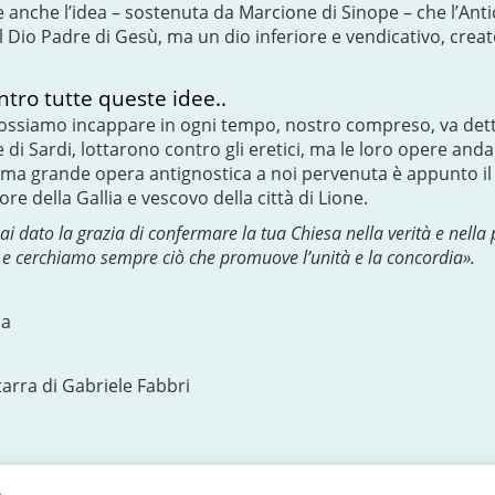
se anche l’idea – sostenuta da Marcione di Sinope – che l’A
l Dio Padre di Gesù, ma un dio inferiore e vendicativo, cre
ntro tutte queste idee..
possiamo incappare in ogni tempo, nostro compreso, va dett
e di Sardi, lottarono contro gli eretici, ma le loro opere 
rima grande opera antignostica a noi pervenuta è appunto il "
tore della Gallia e vescovo della città di Lione.
i dato la grazia di confermare la tua Chiesa nella verità e nella p
 e cerchiamo sempre ciò che promuove l’unità e la concordia».
na
arra di Gabriele Fabbri