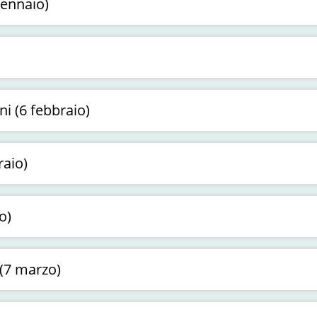
gennaio)
i (6 febbraio)
raio)
o)
 (7 marzo)