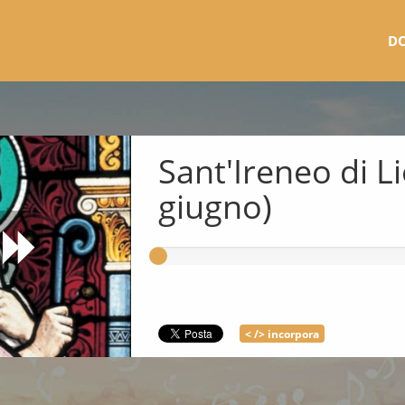
D
Sant'Ireneo di L
giugno)
< /> incorpora