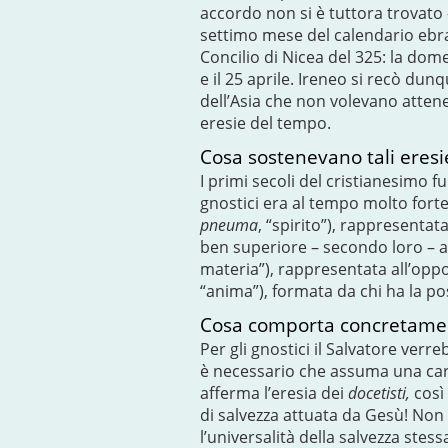
accordo non si è tuttora trovato 
settimo mese del calendario ebra
Concilio di Nicea del 325: la dome
e il 25 aprile. Ireneo si recò d
dell’Asia che non volevano attene
eresie del tempo.
Cosa sostenevano tali eres
I primi secoli del cristianesimo 
gnostici era al tempo molto forte.
pneuma
, “spirito”), rappresentat
ben superiore – secondo loro – alla
materia”), rappresentata all’oppos
“anima”), formata da chi ha la possi
Cosa comporta concretamen
Per gli gnostici il Salvatore ver
è necessario che assuma una carn
afferma l’eresia dei
docetisti,
così
di salvezza attuata da Gesù! Non
l’universalità della salvezza st