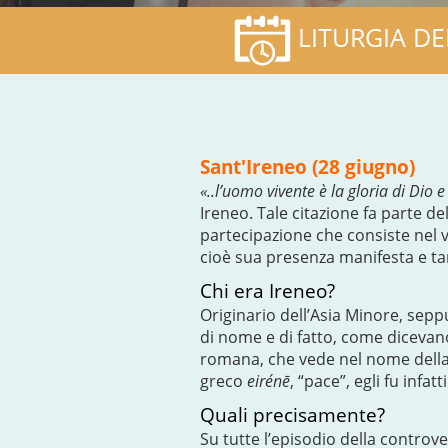
LITURGIA DE
Sant'Ireneo (28 giugno)
«..l’uomo vivente è la gloria di Dio e
Ireneo. Tale citazione fa parte del
partecipazione che consiste nel 
cioè sua presenza manifesta e ta
Chi era Ireneo?
Originario dell’Asia Minore, seppu
di nome e di fatto, come dicevano 
romana, che vede nel nome della p
greco
eirénē
, “pace”, egli fu infa
Quali precisamente?
Su tutte l’episodio della controver