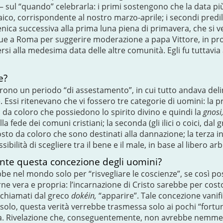
– sul “quando” celebrarla: i primi sostengono che la data più
ico, corrispondente al nostro marzo-aprile; i secondi predil
nica successiva alla prima luna piena di primavera, che si ver
unque a Roma per suggerire moderazione a papa Vittore, in pr
rsi alla medesima data delle altre comunità. Egli fu tuttavia
ie?
furono un periodo “di assestamento”, in cui tutto andava deli
 Essi ritenevano che vi fossero tre categorie di uomini: la p
a da coloro che possiedono lo spirito divino e quindi la
gnosi
 fede dei comuni cristiani; la seconda (gli ilici o coici, dal 
to da coloro che sono destinati alla dannazione; la terza inf
bilità di scegliere tra il bene e il male, in base al libero arbi
te questa concezione degli uomini?
rebbe nel mondo solo per “risvegliare le coscienze”, se così p
e vera e propria: l’incarnazione di Cristo sarebbe per cos
 chiamati dal greco
dokéin,
“apparire”. Tale concezione vanif
 solo, questa verità verrebbe trasmessa solo ai pochi “fort
essa. Rivelazione che, conseguentemente, non avrebbe nemm