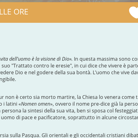
LLE ORE
 vita dell’uomo è la visione di Dio».
In questa massima sono conde
 suo "Trattato contro le eresie", in cui dice che vivere è part
vedere Dio e nel godere della sua bontà. L’uomo che vive dav
ngibile.
r non è certo sia morto martire, la Chiesa lo venera come tal
i latini «
Nomen omen
», ovvero il nome pre-dice già la perso
ersona la sintesi della sua vita, ben si sposa col festeggia
tti uomo di pace e pacificatore, soprattutto in alcune circost
sia sulla Pasqua. Gli orientali e gli occidentali cristiani dib