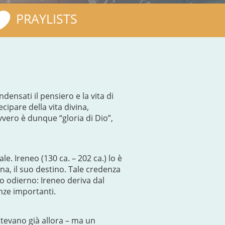
PRAYLISTS
nsati il pensiero e la vita di
ecipare della vita divina,
vero è dunque “gloria di Dio”,
e. Ireneo (130 ca. – 202 ca.) lo è
na, il suo destino. Tale credenza
to odierno: Ireneo deriva dal
anze importanti.
attevano già allora – ma un