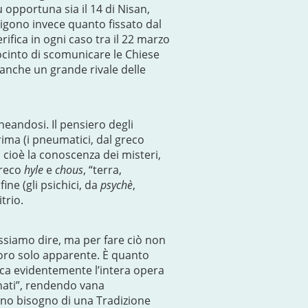
 opportuna sia il 14 di Nisan,
igono invece quanto fissato dal
ifica in ogni caso tra il 22 marzo
ocinto di scomunicare le Chiese
 anche un grande rivale delle
neandosi. Il pensiero degli
rima (i pneumatici, dal greco
,
cioè la conoscenza dei misteri,
greco
hyle
e
chous
, “terra,
ine (gli psichici, da
psychè
,
trio.
ossiamo dire, ma per fare ciò non
toro solo apparente. È quanto
ica evidentemente l’intera opera
unati”, rendendo vana
eno bisogno di una Tradizione