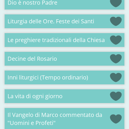
Dio è nostro Padre
Liturgia delle Ore. Feste dei Santi
Le preghiere tradizionali della Chiesa
Decine del Rosario
Inni liturgici (Tempo ordinario)
La vita di ogni giorno
Il Vangelo di Marco commentato da
"Uomini e Profeti"