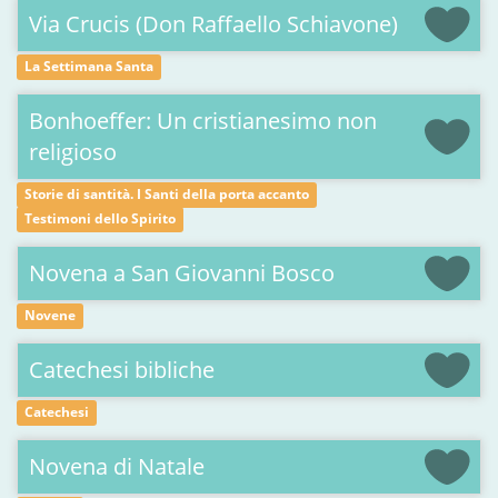
Via Crucis (Don Raffaello Schiavone)
La Settimana Santa
Bonhoeffer: Un cristianesimo non
religioso
Storie di santità. I Santi della porta accanto
Testimoni dello Spirito
Novena a San Giovanni Bosco
Novene
Catechesi bibliche
Catechesi
Novena di Natale