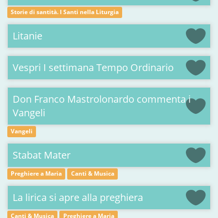
Storie di santità. I Santi nella Liturgia
Litanie
Vespri I settimana Tempo Ordinario
Don Franco Mastrolonardo commenta i
Vangeli
Vangeli
Stabat Mater
Preghiere a Maria
Canti & Musica
La lirica si apre alla preghiera
Canti & Musica
Preghiere a Maria