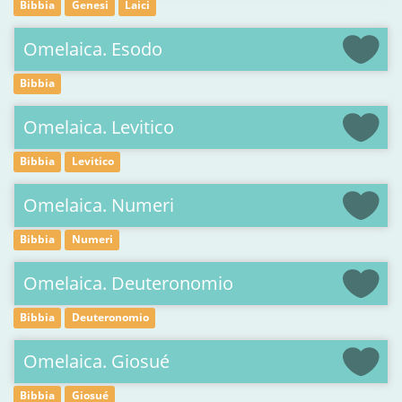
Bibbia
Genesi
Laici
Omelaica. Esodo
Bibbia
Omelaica. Levitico
Bibbia
Levitico
Omelaica. Numeri
Bibbia
Numeri
Omelaica. Deuteronomio
Bibbia
Deuteronomio
Omelaica. Giosué
Bibbia
Giosué