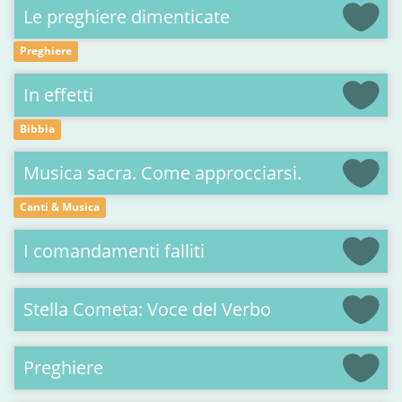
Le preghiere dimenticate
Preghiere
In effetti
Bibbia
Musica sacra. Come approcciarsi.
Canti & Musica
I comandamenti falliti
Stella Cometa: Voce del Verbo
Preghiere