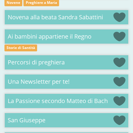
Novene
Preghiere a Maria
Novena alla beata Sandra Sabattini
Ai bambini appartiene il Regno
Storie di Santità
Percorsi di preghiera
Una Newsletter per te!
La Passione secondo Matteo di Bach
San Giuseppe