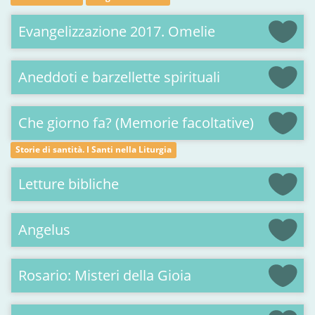
Evangelizzazione 2017. Omelie
Aneddoti e barzellette spirituali
Che giorno fa? (Memorie facoltative)
Storie di santità. I Santi nella Liturgia
Letture bibliche
Angelus
Rosario: Misteri della Gioia