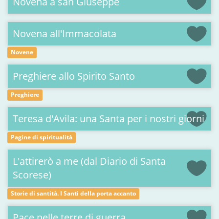
Novena a san Giuseppe
Novena all'Immacolata
Novene
Preghiere allo Spirito Santo
Preghiere
Teresa d'Avila: una Santa per i nostri giorni
Pagine di spiritualità
L'attirerò a me (dal Diario di Santa
Scorese)
Storie di santità. I Santi della porta accanto
Pace nelle terre di guerra.