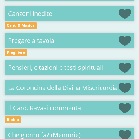
Canzoni inedite
Canti & Musica
Pregare a tavola
Preghiere
Pensieri, citazioni e testi spirituali
La Coroncina della Divina Misericordia
Il Card. Ravasi commenta
Bibbia
Che giorno fa? (Memorie)