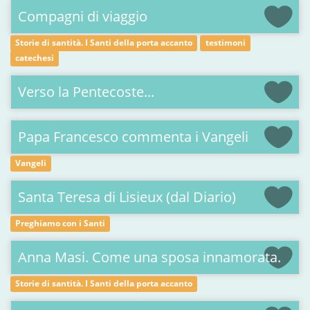
Compagni di viaggio
Storie di santità. I Santi della porta accanto
testimoni
catechesi
Verso la Pentecoste...
Papa Francesco commenta i Vangeli
Vangeli
Santa Teresa di Lisieux (dal Diario)
Preghiamo con i Santi
Anna Masi. Come una sposa innamorata.
Storie di santità. I Santi della porta accanto