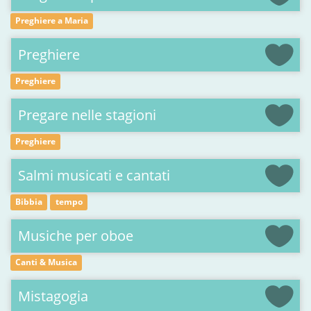
Preghiere a Maria
Preghiere
Preghiere
Pregare nelle stagioni
Preghiere
Salmi musicati e cantati
Bibbia
tempo
Musiche per oboe
Canti & Musica
Mistagogia