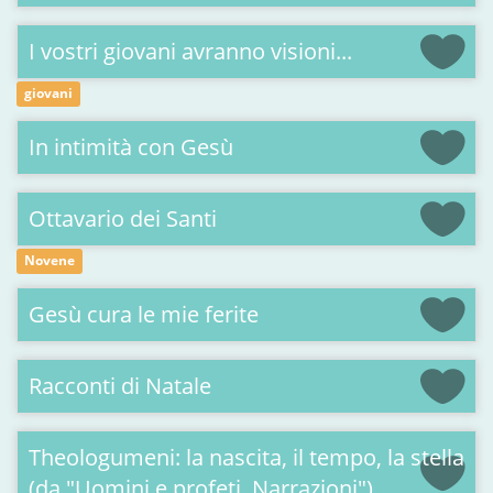
I vostri giovani avranno visioni...
giovani
In intimità con Gesù
Ottavario dei Santi
Novene
Gesù cura le mie ferite
Racconti di Natale
Theologumeni: la nascita, il tempo, la stella
(da "Uomini e profeti. Narrazioni")