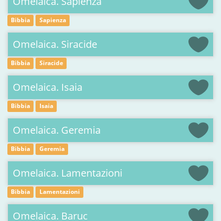
Omelaica. Sapienza
Bibbia
Sapienza
Omelaica. Siracide
Bibbia
Siracide
Omelaica. Isaia
Bibbia
Isaia
Omelaica. Geremia
Bibbia
Geremia
Omelaica. Lamentazioni
Bibbia
Lamentazioni
Omelaica. Baruc