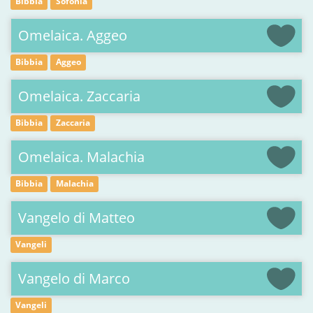
Bibbia
Sofonia
Omelaica. Aggeo
Bibbia
Aggeo
Omelaica. Zaccaria
Bibbia
Zaccaria
Omelaica. Malachia
Bibbia
Malachia
Vangelo di Matteo
Vangeli
Vangelo di Marco
Vangeli