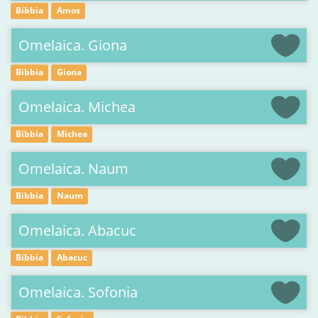
Bibbia
Amos
Omelaica. Giona
Bibbia
Giona
Omelaica. Michea
Bibbia
Michea
Omelaica. Naum
Bibbia
Naum
Omelaica. Abacuc
Bibbia
Abacuc
Omelaica. Sofonia