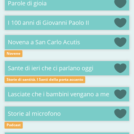
Parole di gioia
I 100 anni di Giovanni Paolo II
Novena a San Carlo Acutis
Novene
Sante di ieri che ci parlano oggi
Storie di santità. I Santi della porta accanto
Lasciate che i bambini vengano a me
Storie al microfono
Podcast