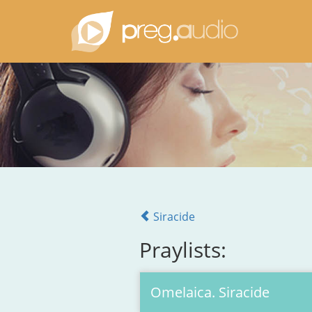
Siracide
Praylists:
Omelaica. Siracide