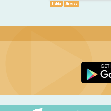
Bibbia
Siracide