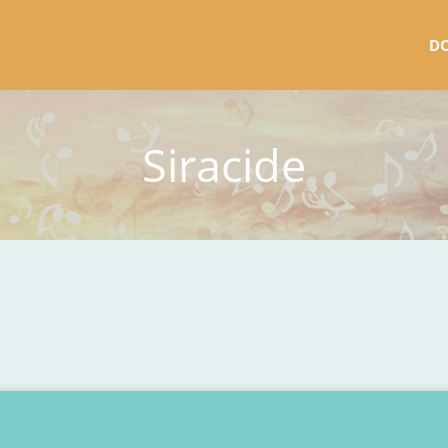
D
Siracide