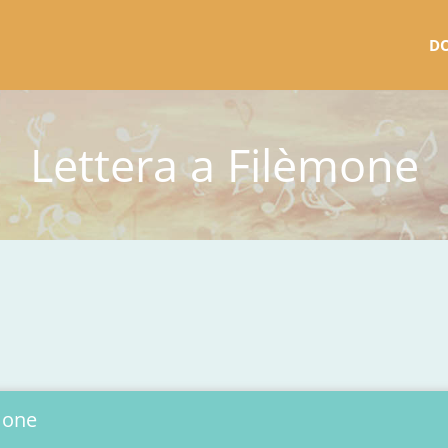
D
Lettera a Filèmone
mone