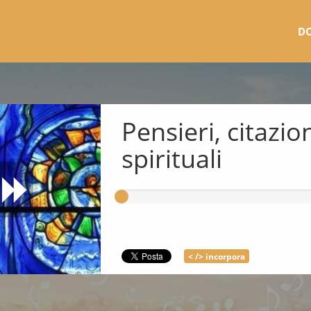
D
Pensieri, citazion
spirituali
< /> incorpora