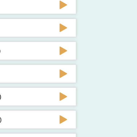
)
)
)