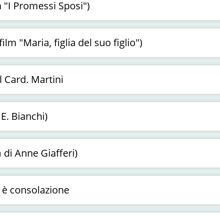
a "I Promessi Sposi")
lm "Maria, figlia del suo figlio")
 Card. Martini
 E. Bianchi)
 di Anne Giafferi)
 è consolazione