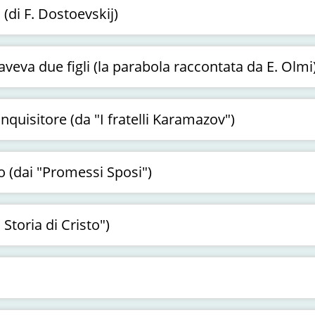
 (di F. Dostoevskij)
veva due figli (la parabola raccontata da E. Olmi
quisitore (da "I fratelli Karamazov")
o (dai "Promessi Sposi")
 Storia di Cristo")