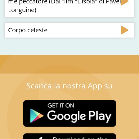
me peccatore (Dal film "L'isola" di Pavel
Longuine)
Corpo celeste
Scarica la nostra App su