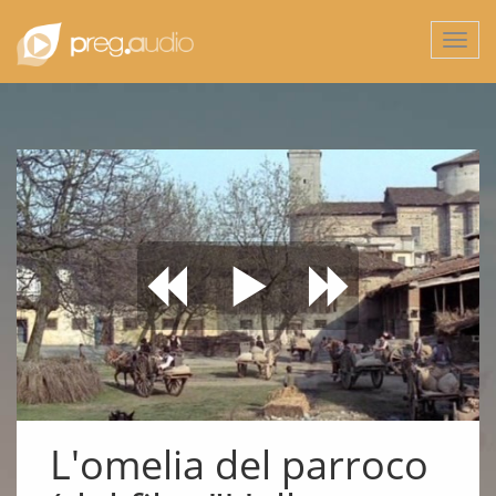
Togg
navi
L'omelia del parroco