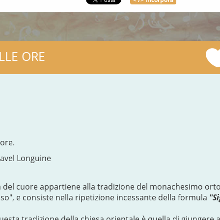
LLE ORE
ore.
 Pavel Longuine
 del cuore appartiene alla tradizione del monachesimo orto
sso", e consiste nella ripetizione incessante della formula
"Si
questa tradizione della chiesa orientale è quella di giungere 