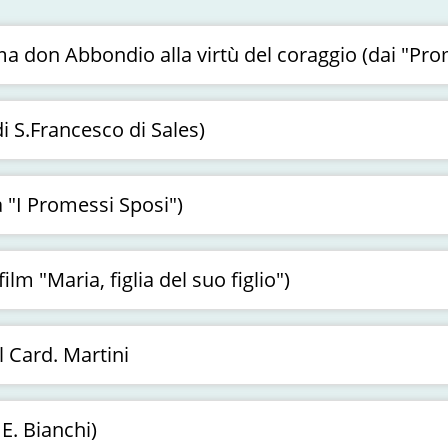
a don Abbondio alla virtù del coraggio (dai "Pro
di S.Francesco di Sales)
a "I Promessi Sposi")
lm "Maria, figlia del suo figlio")
 Card. Martini
 E. Bianchi)