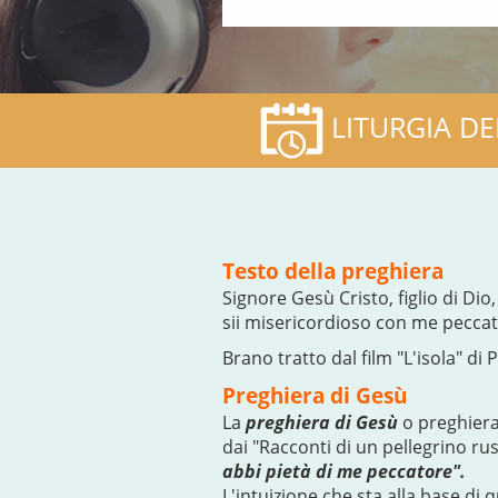
LITURGIA DE
Testo della preghiera
Signore Gesù Cristo, figlio di Dio,
sii misericordioso con me peccat
Brano tratto dal film "L'isola" di
Preghiera di Gesù
La
preghiera di Gesù
o preghiera
dai "Racconti di un pellegrino ru
abbi pietà di me peccatore".
L'intuizione che sta alla base di 