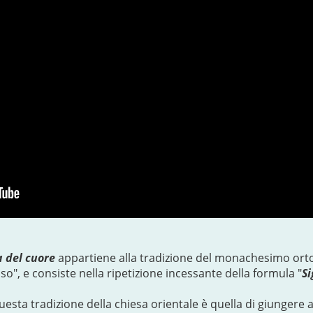
a del cuore
appartiene alla tradizione del monachesimo orto
so", e consiste nella ripetizione incessante della formula "
Si
questa tradizione della chiesa orientale è quella di giungere 