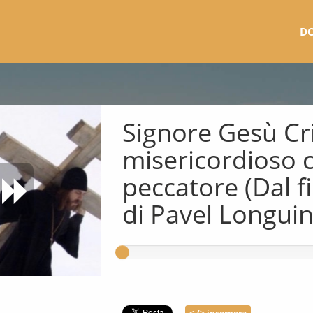
D
Signore Gesù Cri
misericordioso 
peccatore (Dal fi
di Pavel Longuin
< /> incorpora