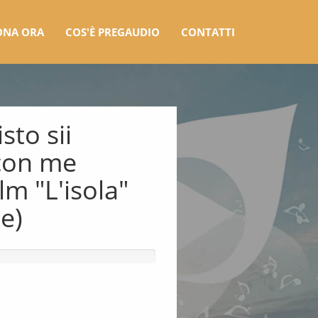
ONA ORA
COS'È PREGAUDIO
CONTATTI
sto sii
con me
lm "L'isola"
e)