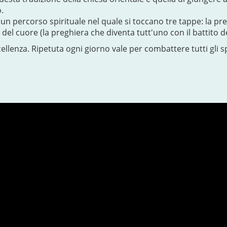
o.
un percorso spirituale nel quale si toccano tre tappe: la preg
del cuore (la preghiera che diventa tutt'uno con il battito d
ellenza. Ripetuta ogni giorno vale per combattere tutti gli spi