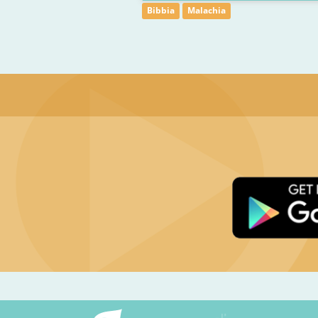
Bibbia
Malachia