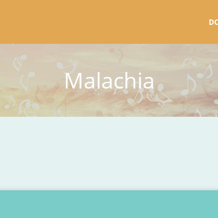
D
Malachia