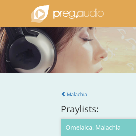
Malachia
Praylists:
Omelaica. Malachia