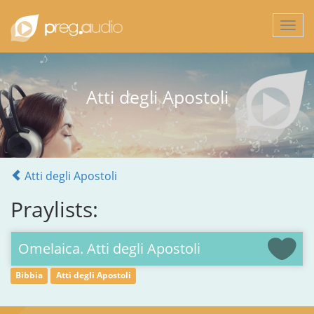
Togg
navi
Atti degli Apostoli
Atti degli Apostoli
Praylists:
Omelaica. Atti degli Apostoli
Bibbia
Atti degli Apostoli