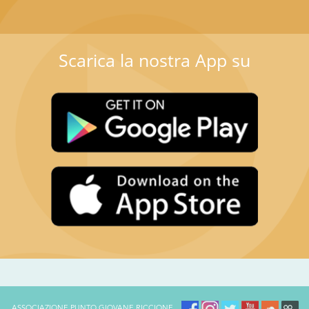
Scarica la nostra App su
ASSOCIAZIONE PUNTO GIOVANE RICCIONE