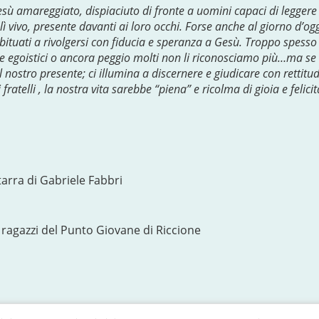
ù amareggiato, dispiaciuto di fronte a uomini capaci di leggere 
 lì vivo, presente davanti ai loro occhi. Forse anche al giorno d’o
ituati a rivolgersi con fiducia e speranza a Gesù. Troppo spesso 
 e egoistici o ancora peggio molti non li riconosciamo più…ma se
l nostro presente; ci illumina a discernere e giudicare con rettitu
ratelli , la nostra vita sarebbe “piena” e ricolma di gioia e felici
arra di Gabriele Fabbri
ragazzi del Punto Giovane di Riccione