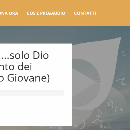
ONA ORA
COS'È PREGAUDIO
CONTATTI
...solo Dio
nto dei
to Giovane)