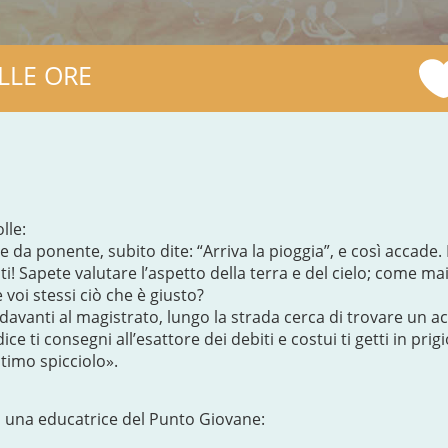
LLE ORE
lle:
da ponente, subito dite: “Arriva la pioggia”, e così accade. E
riti! Sapete valutare l’aspetto della terra e del cielo; come
voi stessi ciò che è giusto?
davanti al magistrato, lungo la strada cerca di trovare un acc
dice ti consegni all’esattore dei debiti e costui ti getti in prigi
ltimo spicciolo».
 una educatrice del Punto Giovane: