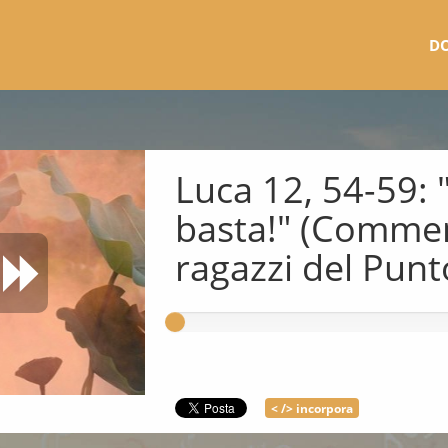
D
Luca 12, 54-59: "
basta!" (Comme
ragazzi del Pun
< /> incorpora