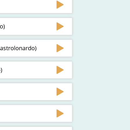
o)
Mastrolonardo)
)