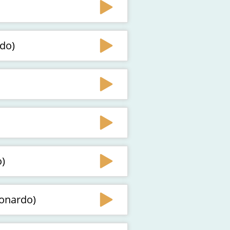
rdo)
o)
lonardo)