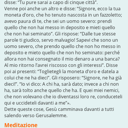
disse: “Tu pure sarai a capo di cinque città”.
Venne poi anche un altro e disse: “Signore, ecco la tua
moneta d’oro, che ho tenuto nascosta in un fazzoletto;
avevo paura di te, che sei un uomo severo: prendi
quello che non hai messo in deposito e mieti quello
che non hai seminato”. Gli rispose: “Dalle tue stesse
parole ti giudico, servo malvagio! Sapevi che sono un
uomo severo, che prendo quello che non ho messo in
deposito e mieto quello che non ho seminato: perché
allora non hai consegnato il mio denaro a una banca?
Al mio ritorno l’avrei riscosso con gli interessi”. Disse
poi ai presenti: “Toglietegli la moneta d’oro e datela a
colui che ne ha dieci”. Gli risposero: “Signore, ne ha già
dieci!”. “Io vi dico: A chi ha, sarà dato; invece a chi non
ha, sarà tolto anche quello che ha. E quei miei nemici,
che non volevano che io diventassi loro re, conduceteli
qui e uccideteli davanti a me”».
Dette queste cose, Gesù camminava davanti a tutti
salendo verso Gerusalemme.
Meditazione