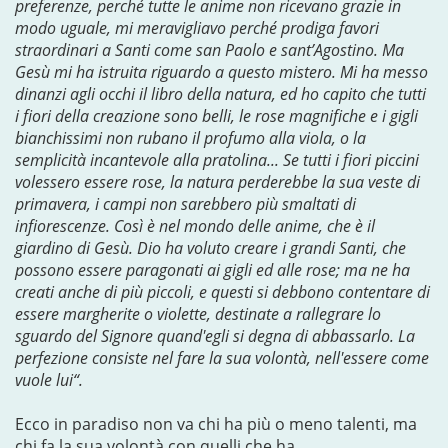
preferenze, perché tutte le anime non ricevano grazie in
modo uguale, mi meravigliavo perché prodiga favori
straordinari a Santi come san Paolo e sant’Agostino. Ma
Gesù mi ha istruita riguardo a questo mistero. Mi ha messo
dinanzi agli occhi il libro della natura, ed ho capito che tutti
i fiori della creazione sono belli, le rose magnifiche e i gigli
bianchissimi non rubano il profumo alla viola, o la
semplicità incantevole alla pratolina... Se tutti i fiori piccini
volessero essere rose, la natura perderebbe la sua veste di
primavera, i campi non sarebbero più smaltati di
infiorescenze. Così è nel mondo delle anime, che è il
giardino di Gesù. Dio ha voluto creare i grandi Santi, che
possono essere paragonati ai gigli ed alle rose; ma ne ha
creati anche di più piccoli, e questi si debbono contentare di
essere margherite o violette, destinate a rallegrare lo
sguardo del Signore quand'egli si degna di abbassarlo. La
perfezione consiste nel fare la sua volontà, nell'essere come
vuole lui“.
Ecco in paradiso non va chi ha più o meno talenti, ma
chi fa la sua volontà con quelli che ha.