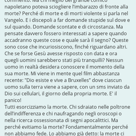
commento. Ma chi meglio del grande comico
napoletano poteva sciogliere l’imbarazzo di fronte alla
morte? Perché di morte e di morti violente si parla nel
Vangelo. E i discepoli a far domande stupide sul dove e
sul quando. Domande scontate e di circostanza. Ma
pensate davvero fossero interessati a sapere quando
accadranno queste cose e quale sarà il segno? Queste
sono cose che incuriosiscono, finché riguardano altri.
Che se forse Gesù avesse risposto con data e ora
quegli uomini sarebbero stati più tranquilli? Nessun
uomo in realtà desidera conoscere il momento della
sua morte. Mi viene in mente quel film abbastanza
recente: "Dio esiste e vive a Bruxelles” dove ciascun
uomo sulla terra viene a sapere, con un sms inviato da
Dio sui cellulari, il giorno della propria morte. E' il
panico!
Tutti esorcizziamo la morte. Chi sdraiato nelle poltrone
dell’indifferenza e chi naufragando negli oroscopi o
nella ricerca ossessionata di segni apocalittici. Ma
perché evitiamo la morte? Fondamentalmente perché
non abbiamo fede. Lo abbiamo già detto: la morte ci