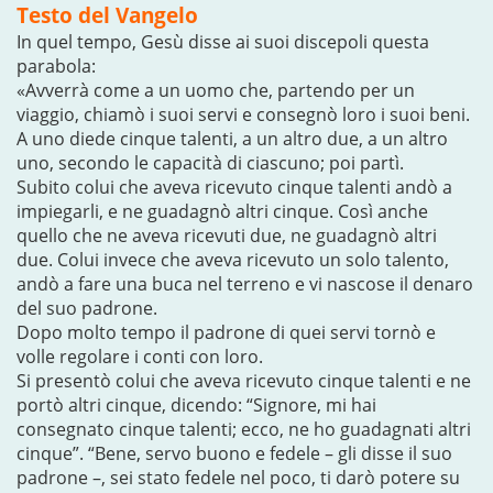
Testo del Vangelo
In quel tempo, Gesù disse ai suoi discepoli questa
parabola:
«Avverrà come a un uomo che, partendo per un
viaggio, chiamò i suoi servi e consegnò loro i suoi beni.
A uno diede cinque talenti, a un altro due, a un altro
uno, secondo le capacità di ciascuno; poi partì.
Subito colui che aveva ricevuto cinque talenti andò a
impiegarli, e ne guadagnò altri cinque. Così anche
quello che ne aveva ricevuti due, ne guadagnò altri
due. Colui invece che aveva ricevuto un solo talento,
andò a fare una buca nel terreno e vi nascose il denaro
del suo padrone.
Dopo molto tempo il padrone di quei servi tornò e
volle regolare i conti con loro.
Si presentò colui che aveva ricevuto cinque talenti e ne
portò altri cinque, dicendo: “Signore, mi hai
consegnato cinque talenti; ecco, ne ho guadagnati altri
cinque”. “Bene, servo buono e fedele – gli disse il suo
padrone –, sei stato fedele nel poco, ti darò potere su