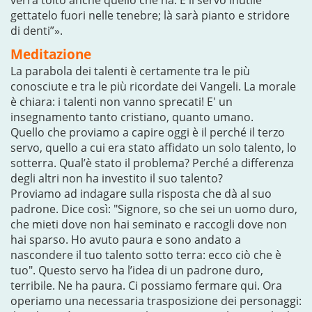
verrà tolto anche quello che ha. E il servo inutile
gettatelo fuori nelle tenebre; là sarà pianto e stridore
di denti”».
Meditazione
La parabola dei talenti è certamente tra le più
conosciute e tra le più ricordate dei Vangeli. La morale
è chiara: i talenti non vanno sprecati! E' un
insegnamento tanto cristiano, quanto umano.
Quello che proviamo a capire oggi è il perché il terzo
servo, quello a cui era stato affidato un solo talento, lo
sotterra. Qual’è stato il problema? Perché a differenza
degli altri non ha investito il suo talento?
Proviamo ad indagare sulla risposta che dà al suo
padrone. Dice così: "Signore, so che sei un uomo duro,
che mieti dove non hai seminato e raccogli dove non
hai sparso. Ho avuto paura e sono andato a
nascondere il tuo talento sotto terra: ecco ciò che è
tuo". Questo servo ha l’idea di un padrone duro,
terribile. Ne ha paura. Ci possiamo fermare qui. Ora
operiamo una necessaria trasposizione dei personaggi: