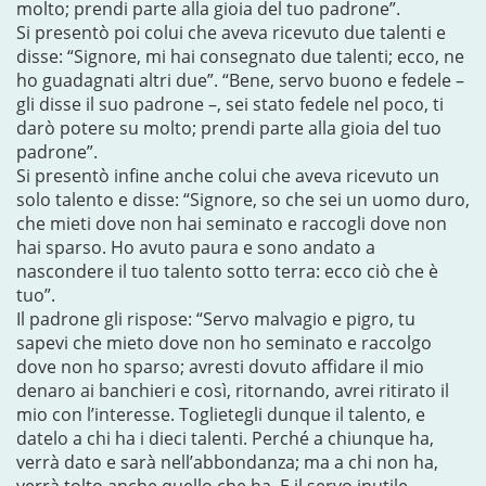
molto; prendi parte alla gioia del tuo padrone”.
Si presentò poi colui che aveva ricevuto due talenti e
disse: “Signore, mi hai consegnato due talenti; ecco, ne
ho guadagnati altri due”. “Bene, servo buono e fedele –
gli disse il suo padrone –, sei stato fedele nel poco, ti
darò potere su molto; prendi parte alla gioia del tuo
padrone”.
Si presentò infine anche colui che aveva ricevuto un
solo talento e disse: “Signore, so che sei un uomo duro,
che mieti dove non hai seminato e raccogli dove non
hai sparso. Ho avuto paura e sono andato a
nascondere il tuo talento sotto terra: ecco ciò che è
tuo”.
Il padrone gli rispose: “Servo malvagio e pigro, tu
sapevi che mieto dove non ho seminato e raccolgo
dove non ho sparso; avresti dovuto affidare il mio
denaro ai banchieri e così, ritornando, avrei ritirato il
mio con l’interesse. Toglietegli dunque il talento, e
datelo a chi ha i dieci talenti. Perché a chiunque ha,
verrà dato e sarà nell’abbondanza; ma a chi non ha,