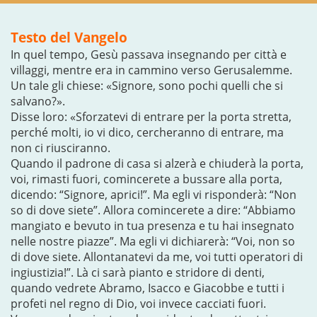
Testo del Vangelo
In quel tempo, Gesù passava insegnando per città e
villaggi, mentre era in cammino verso Gerusalemme.
Un tale gli chiese: «Signore, sono pochi quelli che si
salvano?».
Disse loro: «Sforzatevi di entrare per la porta stretta,
perché molti, io vi dico, cercheranno di entrare, ma
non ci riusciranno.
Quando il padrone di casa si alzerà e chiuderà la porta,
voi, rimasti fuori, comincerete a bussare alla porta,
dicendo: “Signore, aprici!”. Ma egli vi risponderà: “Non
so di dove siete”. Allora comincerete a dire: “Abbiamo
mangiato e bevuto in tua presenza e tu hai insegnato
nelle nostre piazze”. Ma egli vi dichiarerà: “Voi, non so
di dove siete. Allontanatevi da me, voi tutti operatori di
ingiustizia!”. Là ci sarà pianto e stridore di denti,
quando vedrete Abramo, Isacco e Giacobbe e tutti i
profeti nel regno di Dio, voi invece cacciati fuori.