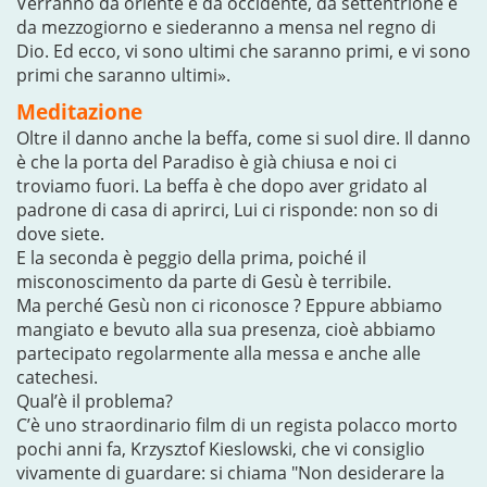
Verranno da oriente e da occidente, da settentrione e
da mezzogiorno e siederanno a mensa nel regno di
Dio. Ed ecco, vi sono ultimi che saranno primi, e vi sono
primi che saranno ultimi».
Meditazione
Oltre il danno anche la beffa, come si suol dire. Il danno
è che la porta del Paradiso è già chiusa e noi ci
troviamo fuori. La beffa è che dopo aver gridato al
padrone di casa di aprirci, Lui ci risponde: non so di
dove siete.
E la seconda è peggio della prima, poiché il
misconoscimento da parte di Gesù è terribile.
Ma perché Gesù non ci riconosce ? Eppure abbiamo
mangiato e bevuto alla sua presenza, cioè abbiamo
partecipato regolarmente alla messa e anche alle
catechesi.
Qual’è il problema?
C’è uno straordinario film di un regista polacco morto
pochi anni fa, Krzysztof Kieslowski, che vi consiglio
vivamente di guardare: si chiama "Non desiderare la