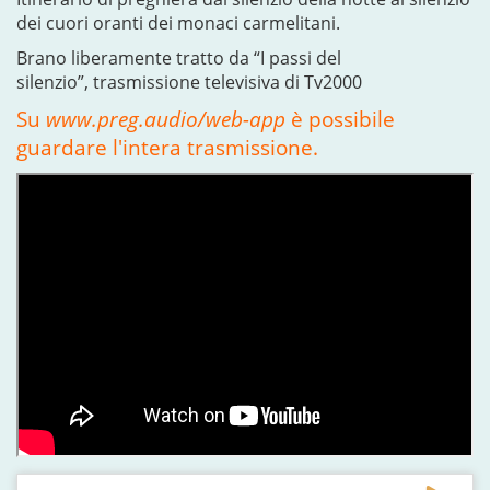
dei cuori oranti dei monaci carmelitani.
Brano liberamente tratto da “I passi del
silenzio”, trasmissione televisiva di Tv2000
Su
www.preg.audio/web-app
è possibile
guardare l'intera trasmissione.