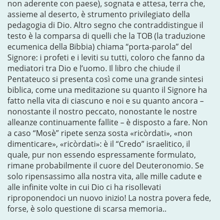
non aderente con paese), sognata e attesa, terra che,
assieme al deserto, è strumento privilegiato della
pedagogia di Dio. Altro segno che contraddistingue il
testo è la comparsa di quelli che la TOB (la traduzione
ecumenica della Bibbia) chiama “porta-parola” del
Signore: i profeti e i leviti su tutti, coloro che fanno da
mediatori tra Dio e l’uomo. Il libro che chiude il
Pentateuco si presenta così come una grande sintesi
biblica, come una meditazione su quanto il Signore ha
fatto nella vita di ciascuno e noi e su quanto ancora –
nonostante il nostro peccato, nonostante le nostre
alleanze continuamente fallite – è disposto a fare. Non
a caso “Mosè” ripete senza sosta «ricòrdati», «non
dimenticare», «ricòrdati»: è il “Credo” israelitico, il
quale, pur non essendo espressamente formulato,
rimane probabilmente il cuore del Deuteronomio. Se
solo ripensassimo alla nostra vita, alle mille cadute e
alle infinite volte in cui Dio ci ha risollevati
riproponendoci un nuovo inizio! La nostra povera fede,
forse, è solo questione di scarsa memoria..