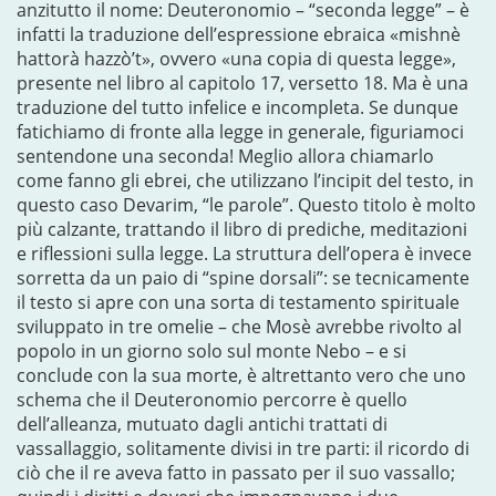
anzitutto il nome: Deuteronomio – “seconda legge” – è
infatti la traduzione dell’espressione ebraica «mishnè
hattorà hazzò’t», ovvero «una copia di questa legge»,
presente nel libro al capitolo 17, versetto 18. Ma è una
traduzione del tutto infelice e incompleta. Se dunque
fatichiamo di fronte alla legge in generale, figuriamoci
sentendone una seconda! Meglio allora chiamarlo
come fanno gli ebrei, che utilizzano l’incipit del testo, in
questo caso Devarim, “le parole”. Questo titolo è molto
più calzante, trattando il libro di prediche, meditazioni
e riflessioni sulla legge. La struttura dell’opera è invece
sorretta da un paio di “spine dorsali”: se tecnicamente
il testo si apre con una sorta di testamento spirituale
sviluppato in tre omelie – che Mosè avrebbe rivolto al
popolo in un giorno solo sul monte Nebo – e si
conclude con la sua morte, è altrettanto vero che uno
schema che il Deuteronomio percorre è quello
dell’alleanza, mutuato dagli antichi trattati di
vassallaggio, solitamente divisi in tre parti: il ricordo di
ciò che il re aveva fatto in passato per il suo vassallo;