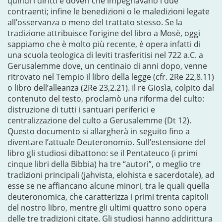
quindi i diritti e doveri che impegnavano i due
contraenti; infine le benedizioni o le maledizioni legate
all’osservanza o meno del trattato stesso. Se la
tradizione attribuisce l’origine del libro a Mosè, oggi
sappiamo che è molto più recente, è opera infatti di
una scuola teologica di leviti trasferitisi nel 722 a.C. a
Gerusalemme dove, un centinaio di anni dopo, venne
ritrovato nel Tempio il libro della legge (cfr. 2Re 22,8.11)
o libro dell’alleanza (2Re 23,2.21). Il re Giosìa, colpito dal
contenuto del testo, proclamò una riforma del culto:
distruzione di tutti i santuari periferici e
centralizzazione del culto a Gerusalemme (Dt 12).
Questo documento si allargherà in seguito fino a
diventare l’attuale Deuteronomio. Sull’estensione del
libro gli studiosi dibattono: se il Pentateuco (i primi
cinque libri della Bibbia) ha tre “autori”, o meglio tre
tradizioni principali (jahvista, elohista e sacerdotale), ad
esse se ne affiancano alcune minori, tra le quali quella
deuteronomica, che caratterizza i primi trenta capitoli
del nostro libro, mentre gli ultimi quattro sono opera
delle tre tradizioni citate. Gli studiosi hanno addirittura