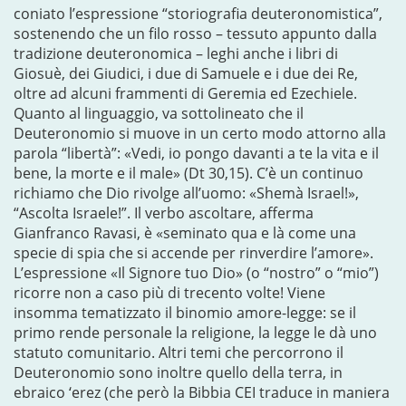
coniato l’espressione “storiografia deuteronomistica”,
sostenendo che un filo rosso – tessuto appunto dalla
tradizione deuteronomica – leghi anche i libri di
Giosuè, dei Giudici, i due di Samuele e i due dei Re,
oltre ad alcuni frammenti di Geremia ed Ezechiele.
Quanto al linguaggio, va sottolineato che il
Deuteronomio si muove in un certo modo attorno alla
parola “libertà”: «Vedi, io pongo davanti a te la vita e il
bene, la morte e il male» (Dt 30,15). C’è un continuo
richiamo che Dio rivolge all’uomo: «Shemà Israel!»,
“Ascolta Israele!”. Il verbo ascoltare, afferma
Gianfranco Ravasi, è «seminato qua e là come una
specie di spia che si accende per rinverdire l’amore».
L’espressione «Il Signore tuo Dio» (o “nostro” o “mio”)
ricorre non a caso più di trecento volte! Viene
insomma tematizzato il binomio amore-legge: se il
primo rende personale la religione, la legge le dà uno
statuto comunitario. Altri temi che percorrono il
Deuteronomio sono inoltre quello della terra, in
ebraico ‘erez (che però la Bibbia CEI traduce in maniera