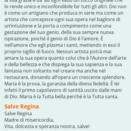
la sua grazia e da’ ad ogni vado un tocco originale che
lo rende unico e inconfondibile far tutti gli altri. Dio non
è come un artigiano che produca in serie ma come un
artista che concepisce ogni sua opera nel bagliore di
un’intuizione e la porta a compimento come una
gestazione del suo genio, della sua sempre nuova
ispirazione, poiché il genio di Dio è l’amore. È
nell’amore che egli plasma i santi, mettendo in essi il
proprio sigillo di fuoco. Nessun artista potrà mai
amare la sua opera quanto colui che è l’Autore dell’arte
e della bellezza e che dispiega la sua sapienza e la sua
fantasia non soltanto nel creare ma anche nel
restaurare, donando all’opera un crescente splendore.
Maria è la prova, la garanzia della divina fedeltà. È lei
infatti il primo capolavoro di santità uscito dalle mani
di Dio. Maria è la Tutta bella perché è la Tutta santa.
Salve Regina
Salve Regina
Madre di misericordia,
Vita, dolcezza e speranza nostra, salve!