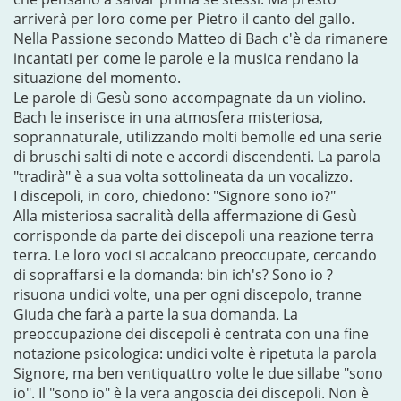
arriverà per loro come per Pietro il canto del gallo.
Nella Passione secondo Matteo di Bach c'è da rimanere
incantati per come le parole e la musica rendano la
situazione del momento.
Le parole di Gesù sono accompagnate da un violino.
Bach le inserisce in una atmosfera misteriosa,
soprannaturale, utilizzando molti bemolle ed una serie
di bruschi salti di note e accordi discendenti. La parola
"tradirà" è a sua volta sottolineata da un vocalizzo.
I discepoli, in coro, chiedono: "Signore sono io?"
Alla misteriosa sacralità della affermazione di Gesù
corrisponde da parte dei discepoli una reazione terra
terra. Le loro voci si accalcano preoccupate, cercando
di sopraffarsi e la domanda: bin ich's? Sono io ?
risuona undici volte, una per ogni discepolo, tranne
Giuda che farà a parte la sua domanda. La
preoccupazione dei discepoli è centrata con una fine
notazione psicologica: undici volte è ripetuta la parola
Signore, ma ben ventiquattro volte le due sillabe "sono
io". Il "sono io" è la vera angoscia dei discepoli. Non è