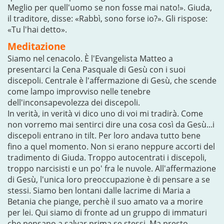
Meglio per quell'uomo se non fosse mai nato!». Giuda,
il traditore, disse: «Rabbì, sono forse io?». Gli rispose:
«Tu l'hai detto».
Meditazione
Siamo nel cenacolo. È l'Evangelista Matteo a
presentarci la Cena Pasquale di Gesù con i suoi
discepoli. Centrale è l'affermazione di Gesù, che scende
come lampo improvviso nelle tenebre
dell'inconsapevolezza dei discepoli.
In verità, in verità vi dico uno di voi mi tradirà. Come
non vorremo mai sentirci dire una cosa così da Gesù...i
discepoli entrano in tilt. Per loro andava tutto bene
fino a quel momento. Non si erano neppure accorti del
tradimento di Giuda. Troppo autocentrati i discepoli,
troppo narcisisti e un po' fra le nuvole. All'affermazione
di Gesù, l'unica loro preoccupazione è di pensare a se
stessi. Siamo ben lontani dalle lacrime di Maria a
Betania che piange, perchè il suo amato va a morire
per lei. Qui siamo di fronte ad un gruppo di immaturi
che pensano a salvar prima se stessi. Ma presto