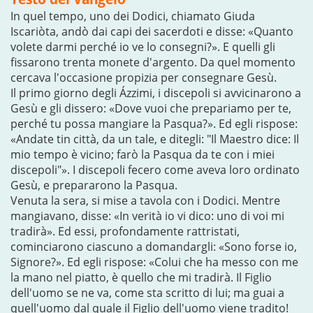
In quel tempo, uno dei Dodici, chiamato Giuda
Iscariòta, andò dai capi dei sacerdoti e disse: «Quanto
volete darmi perché io ve lo consegni?». E quelli gli
fissarono trenta monete d'argento. Da quel momento
cercava l'occasione propizia per consegnare Gesù.
Il primo giorno degli Ázzimi, i discepoli si avvicinarono a
Gesù e gli dissero: «Dove vuoi che prepariamo per te,
perché tu possa mangiare la Pasqua?». Ed egli rispose:
«Andate tin città, da un tale, e ditegli: "Il Maestro dice: Il
mio tempo è vicino; farò la Pasqua da te con i miei
discepoli"». I discepoli fecero come aveva loro ordinato
Gesù, e prepararono la Pasqua.
Venuta la sera, si mise a tavola con i Dodici. Mentre
mangiavano, disse: «In verità io vi dico: uno di voi mi
tradirà». Ed essi, profondamente rattristati,
cominciarono ciascuno a domandargli: «Sono forse io,
Signore?». Ed egli rispose: «Colui che ha messo con me
la mano nel piatto, è quello che mi tradirà. Il Figlio
dell'uomo se ne va, come sta scritto di lui; ma guai a
quell'uomo dal quale il Figlio dell'uomo viene tradito!