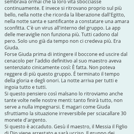
sembrava ormai che la loro vita sbocciasse
continuamente. E invece si ritrovano proprio sul più
bello, nella notte che ricorda la liberazione dall'Egitto,
nella notte santa e santificante a constatare una amara
sconfitta. C'è un virus all'interno del gruppo. La app
delle meraviglie non funziona più. Tutti cadono dal
pero. Solo uno già da tempo non ci credeva più. Era
Giuda.
Forse Giuda prima di intingere il boccone ed uscire dal
cenacolo per l'addio definitivo al suo maestro aveva
sentenziato cinicamente così: È fatta. Non poteva
reggere di più questo gruppo. É terminato il tempo
della gloria e degli onori. La notte arriva per tutti e
ingoia tutto e tutti.
Si questo pensiero così malsano lo ritroviamo anche
tante volte nelle nostre menti: tanto finirà tutto, non
serve a nulla impegnarsi. E magari come Giuda
sfruttiamo la situazione irreversibile per sciacallare 30
monete d'argento.
Si questo è accaduto. Gesù il maestro, il Messia il Figlio
di Dio viene arrestato e sarà ucciso. Il gruppo dei