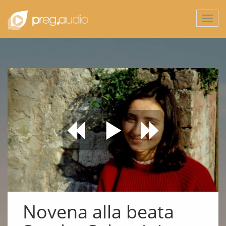
Togg
navi
Novena alla beata