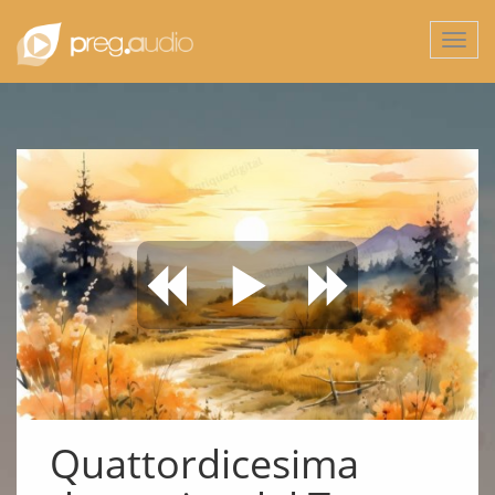
Togg
navi
Quattordicesima