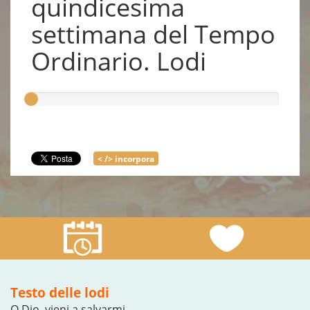
quindicesima
settimana del Tempo
Ordinario. Lodi
< /> incorpora
Testo delle lodi
O Dio, vieni a salvarmi.