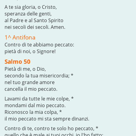
A te sia gloria, o Cristo,
speranza delle genti,
al Padre e al Santo Spirito
nei secoli dei secoli. Amen.
1^ Antifona
Contro di te abbiamo peccato:
pietà di noi, o Signore!
Salmo 50
Pietà di me, o Dio,
secondo la tua misericordia; *
nel tuo grande amore
cancella il mio peccato.
Lavami da tutte le mie colpe, *
mondami dal mio peccato.
Riconosco la mia colpa, *
il mio peccato mi sta sempre dinanzi.
Contro di te, contro te solo ho peccato, *
quello che è male ai tuoi occhi, io l'ho fatto;