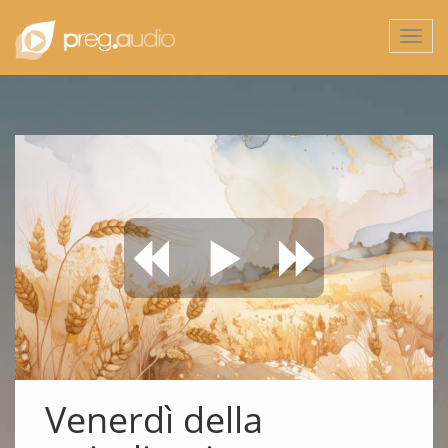
Togg
navi
Venerdì della