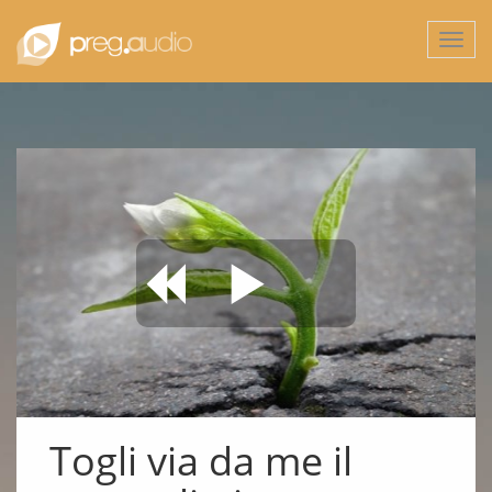
Togg
navi
Togli via da me il