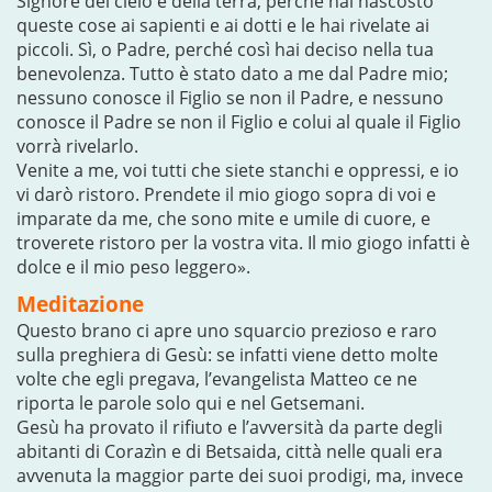
Signore del cielo e della terra, perché hai nascosto
queste cose ai sapienti e ai dotti e le hai rivelate ai
piccoli. Sì, o Padre, perché così hai deciso nella tua
benevolenza. Tutto è stato dato a me dal Padre mio;
nessuno conosce il Figlio se non il Padre, e nessuno
conosce il Padre se non il Figlio e colui al quale il Figlio
vorrà rivelarlo.
Venite a me, voi tutti che siete stanchi e oppressi, e io
vi darò ristoro. Prendete il mio giogo sopra di voi e
imparate da me, che sono mite e umile di cuore, e
troverete ristoro per la vostra vita. Il mio giogo infatti è
dolce e il mio peso leggero».
Meditazione
Questo brano ci apre uno squarcio prezioso e raro
sulla preghiera di Gesù: se infatti viene detto molte
volte che egli pregava, l’evangelista Matteo ce ne
riporta le parole solo qui e nel Getsemani.
Gesù ha provato il rifiuto e l’avversità da parte degli
abitanti di Corazìn e di Betsaida, città nelle quali era
avvenuta la maggior parte dei suoi prodigi, ma, invece