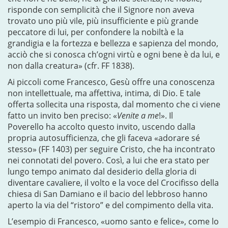
risponde con semplicità che il Signore non aveva
trovato uno più vile, più insufficiente e più grande
peccatore di lui, per confondere la nobiltà e la
grandigia e la fortezza e bellezza e sapienza del mondo,
acciò che si conosca ch’ogni virtù e ogni bene è da lui, e
non dalla creatura» (cfr. FF 1838).
Ai piccoli come Francesco, Gesù offre una conoscenza
non intellettuale, ma affettiva, intima, di Dio. E tale
offerta sollecita una risposta, dal momento che ci viene
fatto un invito ben preciso: «
Venite a me
!». Il
Poverello ha accolto questo invito, uscendo dalla
propria autosufficienza, che gli faceva «adorare sé
stesso» (FF 1403) per seguire Cristo, che ha incontrato
nei connotati del povero. Così, a lui che era stato per
lungo tempo animato dal desiderio della gloria di
diventare cavaliere, il volto e la voce del Crocifisso della
chiesa di San Damiano e il bacio del lebbroso hanno
aperto la via del “ristoro” e del compimento della vita.
L’esempio di Francesco, «uomo santo e felice», come lo