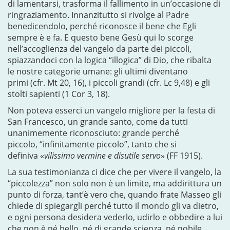
di lamentarsi, trasforma il fallimento in un’occasione di
ringraziamento. Innanzitutto si rivolge al Padre
benedicendolo, perché riconosce il bene che Egli
sempre è e fa. E questo bene Gesù qui lo scorge
nell’accoglienza del vangelo da parte dei piccoli,
spiazzandoci con la logica “illogica” di Dio, che ribalta
le nostre categorie umane: gli ultimi diventano
primi (cfr. Mt 20, 16), i piccoli grandi (cfr. Lc 9,48) e gli
stolti sapienti (1 Cor 3, 18).
Non poteva esserci un vangelo migliore per la festa di
San Francesco, un grande santo, come da tutti
unanimemente riconosciuto: grande perché
piccolo, “infinitamente piccolo”, tanto che si
definiva «
vilissimo vermine e disutile servo
» (FF 1915).
La sua testimonianza ci dice che per vivere il vangelo, la
“piccolezza” non solo non è un limite, ma addirittura un
punto di forza, tant’è vero che, quando frate Masseo gli
chiede di spiegargli perché tutto il mondo gli va dietro,
e ogni persona desidera vederlo, udirlo e obbedire a lui
che non è né bello, né di grande scienza, né nobile,