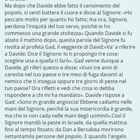
Ma dopo che Davide ebbe fatto il censimento del
popolo, si sentì battere il cuore e disse al Signore: «Ho
peccato molto per quanto ho fatto; ma ora, Signore,
perdona l'iniquità del tuo servo, poiché io ho
commesso una grande stoltezza».Quando Davide si fu
alzato il mattino dopo, questa parola del Signore fu
rivolta al profeta Gad, il veggente di David:«Va' a riferire
a Davide: Dice il Signore: Io ti propongo tre cose:
scegline una e quella ti farò». Gad venne dunque a
Davide, gli riferì questo e disse: «Vuoi tre anni di
carestia nel tuo paese o tre mesi di fuga davanti al
nemico che ti insegua oppure tre giorni di peste nel
tuo paese? Ora rifletti e vedi che cosa io debba
rispondere a chi mi ha mandato». Davide rispose a
Gad: «Sono in grande angoscia! Ebbene cadiamo nelle
mani del Signore, perché la sua misericordia è grande,
ma che io non cada nelle mani degli uomini!».Così il
Signore mandò la peste in Israele, da quella mattina
fino al tempo fissato; da Dan a Bersabea morirono
settantamila persone del popolo. E quando l'angelo