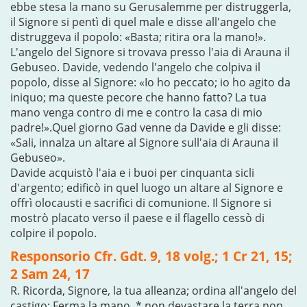
ebbe stesa la mano su Gerusalemme per distruggerla,
il Signore si pentì di quel male e disse all'angelo che
distruggeva il popolo: «Basta; ritira ora la mano!».
L'angelo del Signore si trovava presso l'aia di Arauna il
Gebuseo. Davide, vedendo l'angelo che colpiva il
popolo, disse al Signore: «Io ho peccato; io ho agito da
iniquo; ma queste pecore che hanno fatto? La tua
mano venga contro di me e contro la casa di mio
padre!».Quel giorno Gad venne da Davide e gli disse:
«Sali, innalza un altare al Signore sull'aia di Arauna il
Gebuseo».
Davide acquistò l'aia e i buoi per cinquanta sicli
d'argento; edificò in quel luogo un altare al Signore e
offrì olocausti e sacrifici di comunione. Il Signore si
mostrò placato verso il paese e il flagello cessò di
colpire il popolo.
Responsorio Cfr. Gdt. 9, 18 volg.; 1 Cr 21, 15;
2 Sam 24, 17
R. Ricorda, Signore, la tua alleanza; ordina all'angelo del
castigo: Ferma la mano, * non devastare la terra non