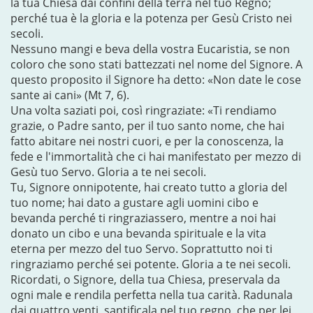
la tua Chiesa dai confini della terra nel tuo Regno;
perché tua è la gloria e la potenza per Gesù Cristo nei
secoli.
Nessuno mangi e beva della vostra Eucaristia, se non
coloro che sono stati battezzati nel nome del Signore. A
questo proposito il Signore ha detto: «Non date le cose
sante ai cani» (Mt 7, 6).
Una volta saziati poi, così ringraziate: «Ti rendiamo
grazie, o Padre santo, per il tuo santo nome, che hai
fatto abitare nei nostri cuori, e per la conoscenza, la
fede e l'immortalità che ci hai manifestato per mezzo di
Gesù tuo Servo. Gloria a te nei secoli.
Tu, Signore onnipotente, hai creato tutto a gloria del
tuo nome; hai dato a gustare agli uomini cibo e
bevanda perché ti ringraziassero, mentre a noi hai
donato un cibo e una bevanda spirituale e la vita
eterna per mezzo del tuo Servo. Soprattutto noi ti
ringraziamo perché sei potente. Gloria a te nei secoli.
Ricordati, o Signore, della tua Chiesa, preservala da
ogni male e rendila perfetta nella tua carità. Radunala
dai quattro venti, santificala nel tuo regno, che per lei