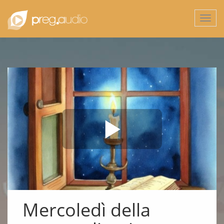
Togg
navi
Mercoledì della