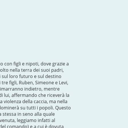
 con figli e nipoti, dove grazie a
lto nella terra dei suoi padri,
i sul loro futuro e sul destino
 tre figli, Ruben, Simeone e Levi,
e rimarranno indietro, mentre
i lui, affermando che riceverà la
a violenza della caccia, ma nella
ominerà su tutti i popoli. Questo
a stessa in seno alla quale
enuta, leggiamo infatti al
e del comando) e a cui è dovuta