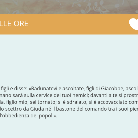
LLE ORE
figli e disse: «Radunatevi e ascoltate, figli di Giacobbe, asco
a mano sarà sulla cervìce dei tuoi nemici; davanti a te si prost
a, figlio mio, sei tornato; si è sdraiato, si è accovacciato 
 lo scettro da Giuda né il bastone del comando tra i suoi pied
l’obbedienza dei popoli».