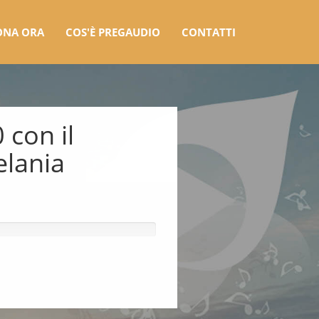
ONA ORA
COS'È PREGAUDIO
CONTATTI
 con il
lania