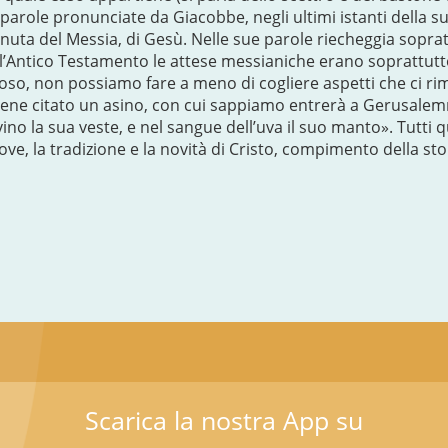
arole pronunciate da Giacobbe, negli ultimi istanti della sua
uta del Messia, di Gesù. Nelle sue parole riecheggia soprattu
l’Antico Testamento le attese messianiche erano soprattutt
so, non possiamo fare a meno di cogliere aspetti che ci rim
 viene citato un asino, con cui sappiamo entrerà a Gerusalemme
l vino la sua veste, e nel sangue dell’uva il suo manto». Tutti
ve, la tradizione e la novità di Cristo, compimento della sto
Scarica la nostra App su