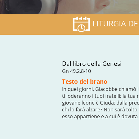
LITURGIA DE
Dal libro della Genesi
Gn 49,2.8-10
Testo del brano
In quei giorni, Giacobbe chiamò i 
ti loderanno i tuoi fratelli; la tu
giovane leone è Giuda: dalla pred
chi lo farà alzare? Non sarà tolto
esso appartiene e a cui è dovuta 