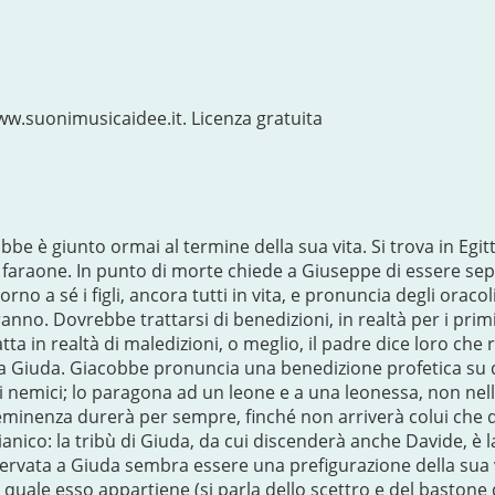
.suonimusicaidee.it. Licenza gratuita
be è giunto ormai al termine della sua vita. Si trova in Egitto
 faraone. In punto di morte chiede a Giuseppe di essere sepo
orno a sé i figli, ancora tutti in vita, e pronuncia degli oracol
anno. Dovrebbe trattarsi di benedizioni, in realtà per i primi
atta in realtà di maledizioni, o meglio, il padre dice loro ch
i a Giuda. Giacobbe pronuncia una benedizione profetica su d
ui nemici; lo paragona ad un leone e a una leonessa, non nell
eminenza durerà per sempre, finché non arriverà colui che d
anico: la tribù di Giuda, da cui discenderà anche Davide, è l
ervata a Giuda sembra essere una prefigurazione della sua v
al quale esso appartiene (si parla dello scettro e del baston