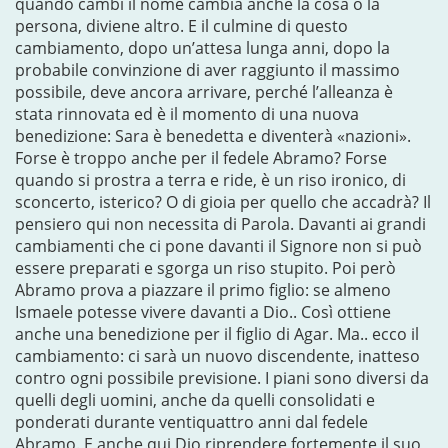
quando cambi il nome cambia anche la cosa o la
persona, diviene altro. E il culmine di questo
cambiamento, dopo un’attesa lunga anni, dopo la
probabile convinzione di aver raggiunto il massimo
possibile, deve ancora arrivare, perché l’alleanza è
stata rinnovata ed è il momento di una nuova
benedizione: Sara è benedetta e diventerà «nazioni».
Forse è troppo anche per il fedele Abramo? Forse
quando si prostra a terra e ride, è un riso ironico, di
sconcerto, isterico? O di gioia per quello che accadrà? Il
pensiero qui non necessita di Parola. Davanti ai grandi
cambiamenti che ci pone davanti il Signore non si può
essere preparati e sgorga un riso stupito. Poi però
Abramo prova a piazzare il primo figlio: se almeno
Ismaele potesse vivere davanti a Dio.. Così ottiene
anche una benedizione per il figlio di Agar. Ma.. ecco il
cambiamento: ci sarà un nuovo discendente, inatteso
contro ogni possibile previsione. I piani sono diversi da
quelli degli uomini, anche da quelli consolidati e
ponderati durante ventiquattro anni dal fedele
Abramo. E anche qui Dio riprendere fortemente il suo