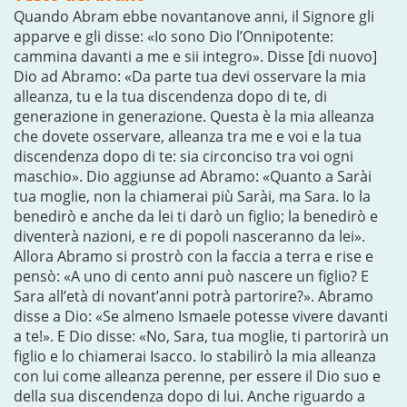
Quando Abram ebbe novantanove anni, il Signore gli
apparve e gli disse: «Io sono Dio l’Onnipotente:
cammina davanti a me e sii integro». Disse [di nuovo]
Dio ad Abramo: «Da parte tua devi osservare la mia
alleanza, tu e la tua discendenza dopo di te, di
generazione in generazione. Questa è la mia alleanza
che dovete osservare, alleanza tra me e voi e la tua
discendenza dopo di te: sia circonciso tra voi ogni
maschio». Dio aggiunse ad Abramo: «Quanto a Sarài
tua moglie, non la chiamerai più Sarài, ma Sara. Io la
benedirò e anche da lei ti darò un figlio; la benedirò e
diventerà nazioni, e re di popoli nasceranno da lei».
Allora Abramo si prostrò con la faccia a terra e rise e
pensò: «A uno di cento anni può nascere un figlio? E
Sara all’età di novant’anni potrà partorire?». Abramo
disse a Dio: «Se almeno Ismaele potesse vivere davanti
a te!». E Dio disse: «No, Sara, tua moglie, ti partorirà un
figlio e lo chiamerai Isacco. Io stabilirò la mia alleanza
con lui come alleanza perenne, per essere il Dio suo e
della sua discendenza dopo di lui. Anche riguardo a