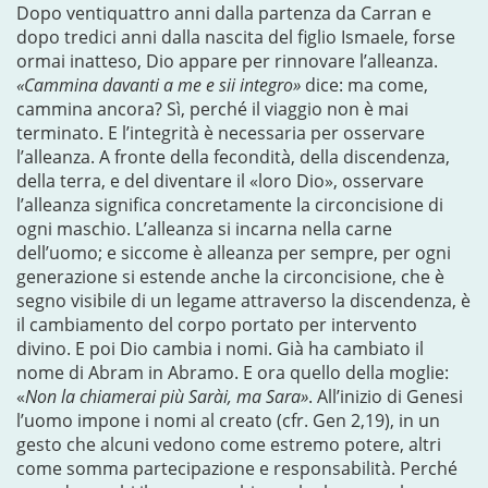
Dopo ventiquattro anni dalla partenza da Carran e
dopo tredici anni dalla nascita del figlio Ismaele, forse
ormai inatteso, Dio appare per rinnovare l’alleanza.
«Cammina davanti a me e sii integro»
dice: ma come,
cammina ancora? Sì, perché il viaggio non è mai
terminato. E l’integrità è necessaria per osservare
l’alleanza. A fronte della fecondità, della discendenza,
della terra, e del diventare il «loro Dio», osservare
l’alleanza significa concretamente la circoncisione di
ogni maschio. L’alleanza si incarna nella carne
dell’uomo; e siccome è alleanza per sempre, per ogni
generazione si estende anche la circoncisione, che è
segno visibile di un legame attraverso la discendenza, è
il cambiamento del corpo portato per intervento
divino. E poi Dio cambia i nomi. Già ha cambiato il
nome di Abram in Abramo. E ora quello della moglie:
«
Non la chiamerai più Sarài, ma Sara»
. All’inizio di Genesi
l’uomo impone i nomi al creato (cfr. Gen 2,19), in un
gesto che alcuni vedono come estremo potere, altri
come somma partecipazione e responsabilità. Perché