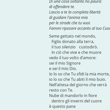
Di una cosa soltanto ho paura:
di offendere te.
Lascio a te la completa libertà
di guidare l'anima mia
per le strade che tu vuoi.
Fammi riposare accanto al tuo Cuor
Seme gettato nel mondo,
Figlio donato alla terra,
il tuo silenzio custodirò.
In ciò che vive e che muore
vedo il tuo volto d’amore:
sei il mio Signore
e sei il mio Dio.
Io lo so che Tu sfidi la mia mort
io lo so che Tu abiti il mio buio.
Nell’attesa del giorno che verrà
resto con Te.
Nube di mandorlo in fiore
dentro gli inverni del cuore
è questo pane