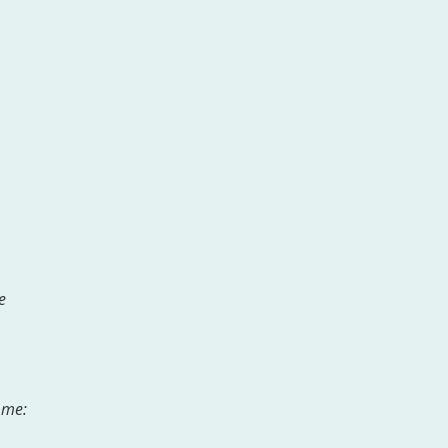
e
.
 me: