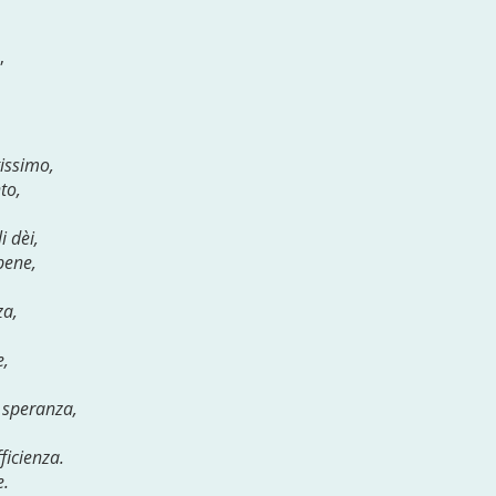
,
tissimo,
to,
i dèi,
bene,
za,
e,
a speranza,
ficienza.
e.