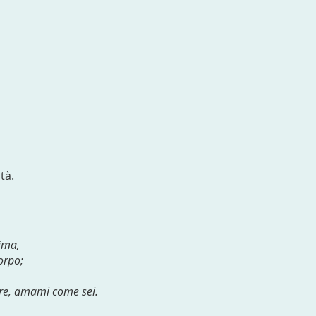
tà.
nima,
orpo;
uore, amami come sei.