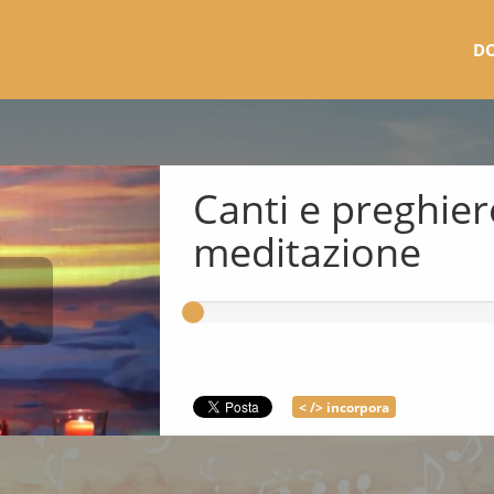
D
Canti e preghier
meditazione
< /> incorpora