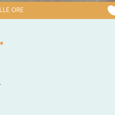
LLE ORE
re
,