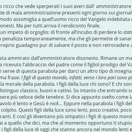
o ricco che vede sperperati i suoi averi dall' amministratore 
zie di mala amministrazione presenti ogni giorno sui giornali
e modo assomiglia a quell’uomo ricco del Vangelo indebitata 
nesti. Ma per tutti arriva il rendiconto finale.
n impeto di orgoglio: di fronte all’incubo di perdere lo
stat
 penalizza temporaneamente, ma che gli permette di sanare
al proprio guadagno pur di salvare il posto e non retrocedere
esta ammirato dall’amministratore disonesto. Rimane un ma
a ricevuto l’abbraccio del padre come il figliol prodigo del 
i serve di questa parabola per darci un altro tipo di insegn
ima frase:
I figli di questo mondo, infatti, verso i loro pari sono più
 morale della parabola. I figli della luce chi sono? E chi so
istinguo classico, buoni e cattivi. So intanto che entrambi son
sere più veloce delle tenebre. Si dice appunto svelto come l
avolo è lento e Gesù è
rock
… Eppure nella parabola i figli de
lpito. Questi figli della luce sono lenti, poco creativi, poco 
ranti. E così gli diventano più simpatici i figli di questo m
i a quello che dici, ma che al momento opportuno ti stupis
i figli della luce di oggi che stanno ancora nel mondo lenti e