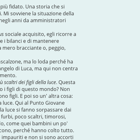
più fidato. Una storia che si
. Mi sovviene la situazione della
negli anni da amministratori
us
sociale acquisito, egli ricorre a
 i bilanci e di mantenere
 a mero bracciante o, peggio,
scalzone, ma lo loda perché ha
Vangelo di Luca, ma qui non centra
amento.
 scaltri dei figli della luce
. Questa
no i figli di questo mondo? Non
o figli. E poi so un' altra cosa:
a luce. Qui al Punto Giovane
lla luce si fanno sorpassare dai
furbi, poco scaltri, timorosi,
ondo, come quei bambini un po'
cono, perché hanno colto tutto.
 impauriti e non si sono accorti