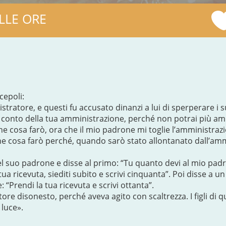
LLE ORE
cepoli:
atore, e questi fu accusato dinanzi a lui di sperperare i suo
i conto della tua amministrazione, perché non potrai più am
he cosa farò, ora che il mio padrone mi toglie l’amministraz
e cosa farò perché, quando sarò stato allontanato dall’amm
l suo padrone e disse al primo: “Tu quanto devi al mio padr
a tua ricevuta, siediti subito e scrivi cinquanta”. Poi disse a 
 “Prendi la tua ricevuta e scrivi ottanta”.
re disonesto, perché aveva agito con scaltrezza. I figli di q
 luce».