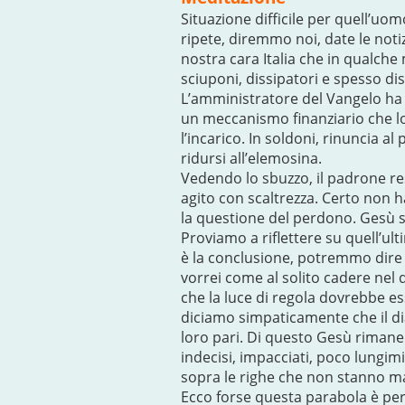
Situazione difficile per quell’uom
ripete, diremmo noi, date le noti
nostra cara Italia che in qualch
sciuponi, dissipatori e spesso diso
L’amministratore del Vangelo ha u
un meccanismo finanziario che lo
l’incarico. In soldoni, rinuncia 
ridursi all’elemosina.
Vedendo lo sbuzzo, il padrone r
agito con scaltrezza. Certo non h
la questione del perdono. Gesù s
Proviamo a riflettere su quell’ult
è la conclusione, potremmo dire la
vorrei come al solito cadere nel d
che la luce di regola dovrebbe es
diciamo simpaticamente che il di
loro pari. Di questo Gesù rimane co
indecisi, impacciati, poco lungimi
sopra le righe che non stanno ma
Ecco forse questa parabola è per 