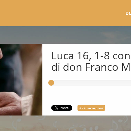
D
Luca 16, 1-8 co
di don Franco 
< /> incorpora