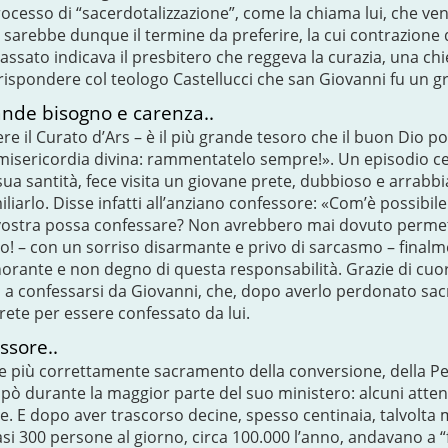
 processo di “sacerdotalizzazione”, come la chiama lui, che ve
o sarebbe dunque il termine da preferire, la cui contrazione d
assato indicava il presbitero che reggeva la curazia, una c
 rispondere col teologo Castellucci che san Giovanni fu un g
rande bisogno e carenza..
e il Curato d’Ars – è il più grande tesoro che il buon Dio 
a misericordia divina: rammentatelo sempre!». Un episodio ce
 sua santità, fece visita un giovane prete, dubbioso e arrabbi
iarlo. Disse infatti all’anziano confessore: «Com’è possibil
ostra possa confessare? Non avrebbero mai dovuto permetter
io! – con un sorriso disarmante e privo di sarcasmo – fina
orante e non degno di questa responsabilità. Grazie di cuor
o a confessarsi da Giovanni, che, dopo averlo perdonato sacr
rete per essere confessato da lui.
ssore..
 più correttamente sacramento della conversione, della Pe
cupò durante la maggior parte del suo ministero: alcuni atten
. E dopo aver trascorso decine, spesso centinaia, talvolta mig
si 300 persone al giorno, circa 100.000 l’anno, andavano a “fa