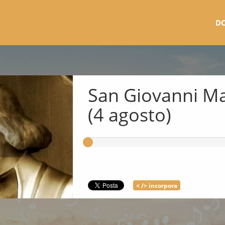
D
San Giovanni Ma
(4 agosto)
< /> incorpora