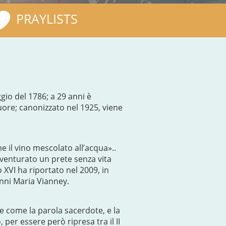
PRAYLISTS
gio del 1786; a 29 anni è
uore; canonizzato nel 1925, viene
il vino mescolato all’acqua»..
enturato un prete senza vita
 XVI ha riportato nel 2009, in
anni Maria Vianney.
re come la parola sacerdote, e la
per essere però ripresa tra il II