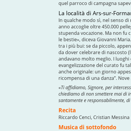
quel parroco di campagna sapeva l
La località di Ars-sur-Form
In qualche modo sì, nel senso di 
anno accoglie oltre 450.000 pelleg
stupenda vocazione. Ma non fu cos
le bestie», diceva Giovanni Maria
tra i più bui: se da piccolo, appe
da dover celebrare di nascosto (l
andavano molto meglio. I luoghi d
evangelizzazione del curato fu tal
anche originale: un giorno appese 
ricompensa di una danza”. Nov
«
Ti affidiamo, Signore, per intercessi
chiediamo di non smettere mai di inv
santamente e responsabilmente, di s
Recita
Riccardo Cenci, Cristian Messina
Musica di sottofondo