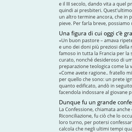
e il III secolo, dando vita a quel
quindi ai presbiteri. Quest’ultim
un altro termine ancora, che in p
pieve. Per farla breve, possiamo
Una figura di cui oggi c’è g
«Un buon pastore – amava ripeter
e uno dei doni più preziosi dell
famoso in tutta la Francia per la
curato, nonché desideroso di umil
preparazione teologica come la v
«Come avete ragione.. fratello m
per quello che sono: un prete ign
quanto edificato, andò in seguit
facendola indossare al giovane p
Dunque fu un grande confe
La Confessione, chiamata anche e
Riconciliazione, fu ciò che lo oc
loro turno, per potersi confessare
calcola che negli ultimi tempi qua