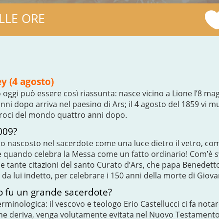
LLE ORE
y (4 agosto)
 oggi può essere così riassunta: nasce vicino a Lione l’8 mag
ni dopo arriva nel paesino di Ars; il 4 agosto del 1859 vi m
rroci del mondo quattro anni dopo.
009?
nascosto nel sacerdote come una luce dietro il vetro, come 
quando celebra la Messa come un fatto ordinario! Com’è sv
le tante citazioni del santo Curato d’Ars, che papa Benedetto
da lui indetto, per celebrare i 150 anni della morte di Giov
no fu un grande sacerdote?
rminologica: il vescovo e teologo Erio Castellucci ci fa nota
 ne deriva, venga volutamente evitata nel Nuovo Testamento, 