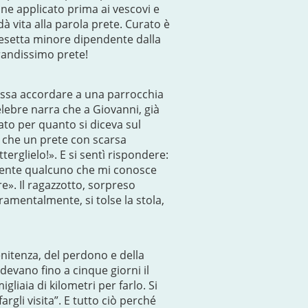
nne applicato prima ai vescovi e
à vita alla parola prete. Curato è
hiesetta minore dipendente dalla
randissimo prete!
possa accordare a una parrocchia
lebre narra che a Giovanni, già
ato per quanto si diceva sul
e che un prete con scarsa
glielo!». E si sentì rispondere:
lmente qualcuno che mi conosce
e». Il ragazzotto, sorpreso
amentalmente, si tolse la stola,
nitenza, del perdono e della
devano fino a cinque giorni il
liaia di kilometri per farlo. Si
rgli visita”. E tutto ciò perché