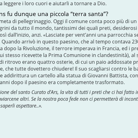
eggere i loro cuori e aiutarli a tornare a Dio.
ans fu dunque una piccola “terra santa”?
meta di pellegrinaggio. Oggi il comune conta poco più di un
rini da tutto il mondo, tantissimi dei quali preti, desiderosi 
ì dall’inizio, anzi. «Lasciate per vent’anni una parrocchia 
. Quando arrivò in questo paesino, che al tempo contava 230 
na dopo la Rivoluzione, il terrore imperava in Francia, ed i pr
ui stesso ricevette la Prima Comunione in clandestinità), al 
i ritrovo erano quattro osterie, di cui un paio addossate pro
e, che tutte dovettero chiudere! Il suo scagliarsi contro le b
addirittura un cartello alla statua di Giovanni Battista, con 
e anni dopo il paesino era completamente trasformato.
one del santo Curato d’Ars, la vita di tutti i preti che ci hai fatto i
iarcene altri. Se la nostra poca fede non ci permetterà di incon
aperli aspettare..».