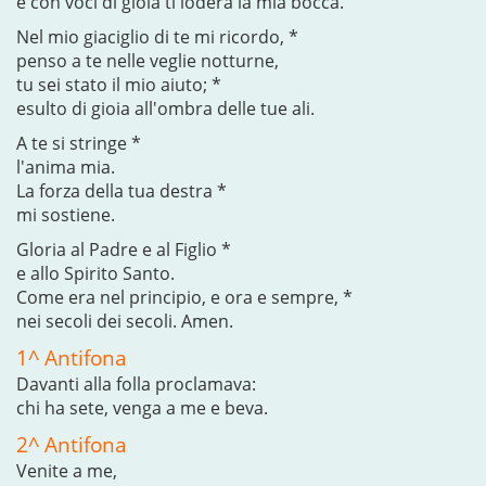
e con voci di gioia ti loderà la mia bocca.
Nel mio giaciglio di te mi ricordo, *
penso a te nelle veglie notturne,
tu sei stato il mio aiuto; *
esulto di gioia all'ombra delle tue ali.
A te si stringe *
l'anima mia.
La forza della tua destra *
mi sostiene.
Gloria al Padre e al Figlio *
e allo Spirito Santo.
Come era nel principio, e ora e sempre, *
nei secoli dei secoli. Amen.
1^ Antifona
Davanti alla folla proclamava:
chi ha sete, venga a me e beva.
2^ Antifona
Venite a me,