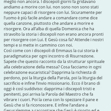
meglio non ancora. I discepoli giorni fa gridavano
andiamo a morire con lui. non sono non sono stati
neppure capaci di risorgere con lui. Sicuramente per
l’uomo è più facile andare a comandare come dice
quella canzone, piuttosto che andare a morire e
risorgere. Ora all’alba di quella Domenica che ha
stravolto la storia i discepoli non erano ancora pronti
per risorgere con Lui. E Gesù cosa fa? Attende i nostri
tempi e si mette in cammino con noi.
Così come con i discepoli di Emmaus la cui storia è
paradigmatica per ogni incontro di Risurrezione.
Sapete che questo racconto da la strutturar spirituale
alla celebrazione della messa? Cosa facciamo in ogni
celebrazione eucaristica? Dapprima la richiesta di
perdono, poi la liturgia della Parola, poi la liturgia del
sacrificio e infine l’invio missionario. Ecco il brano di
oggi è così suddiviso: dapprima i discepoli tristi e
penitenti, poi arriva la Parola del Maestro che fa
vibrare i cuori. Poi la cena con lo spezzare il pane e
Gesù che si fa riconoscere. E infine l’andare a
Gerusalemme a raccontare che Gesù è risorto ed e