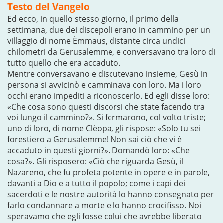
Testo del Vangelo
Ed ecco, in quello stesso giorno, il primo della
settimana, due dei discepoli erano in cammino per un
villaggio di nome Èmmaus, distante circa undici
chilometri da Gerusalemme, e conversavano tra loro di
tutto quello che era accaduto.
Mentre conversavano e discutevano insieme, Gesù in
persona si avvicinò e camminava con loro. Ma i loro
occhi erano impediti a riconoscerlo. Ed egli disse loro:
«Che cosa sono questi discorsi che state facendo tra
voi lungo il cammino?». Si fermarono, col volto triste;
uno di loro, di nome Clèopa, gli rispose: «Solo tu sei
forestiero a Gerusalemme! Non sai ciò che vi è
accaduto in questi giorni?». Domandò loro: «Che
cosa?». Gli risposero: «Ciò che riguarda Gesù, il
Nazareno, che fu profeta potente in opere e in parole,
davanti a Dio e a tutto il popolo; come i capi dei
sacerdoti e le nostre autorità lo hanno consegnato per
farlo condannare a morte e lo hanno crocifisso. Noi
speravamo che egli fosse colui che avrebbe liberato