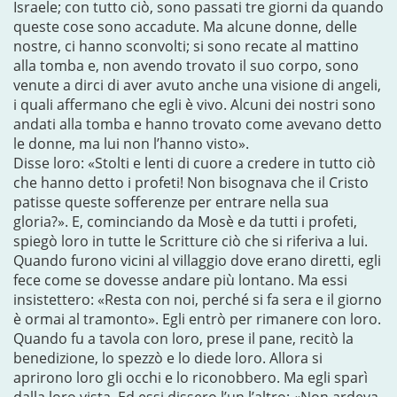
Israele; con tutto ciò, sono passati tre giorni da quando
queste cose sono accadute. Ma alcune donne, delle
nostre, ci hanno sconvolti; si sono recate al mattino
alla tomba e, non avendo trovato il suo corpo, sono
venute a dirci di aver avuto anche una visione di angeli,
i quali affermano che egli è vivo. Alcuni dei nostri sono
andati alla tomba e hanno trovato come avevano detto
le donne, ma lui non l’hanno visto».
Disse loro: «Stolti e lenti di cuore a credere in tutto ciò
che hanno detto i profeti! Non bisognava che il Cristo
patisse queste sofferenze per entrare nella sua
gloria?». E, cominciando da Mosè e da tutti i profeti,
spiegò loro in tutte le Scritture ciò che si riferiva a lui.
Quando furono vicini al villaggio dove erano diretti, egli
fece come se dovesse andare più lontano. Ma essi
insistettero: «Resta con noi, perché si fa sera e il giorno
è ormai al tramonto». Egli entrò per rimanere con loro.
Quando fu a tavola con loro, prese il pane, recitò la
benedizione, lo spezzò e lo diede loro. Allora si
aprirono loro gli occhi e lo riconobbero. Ma egli sparì