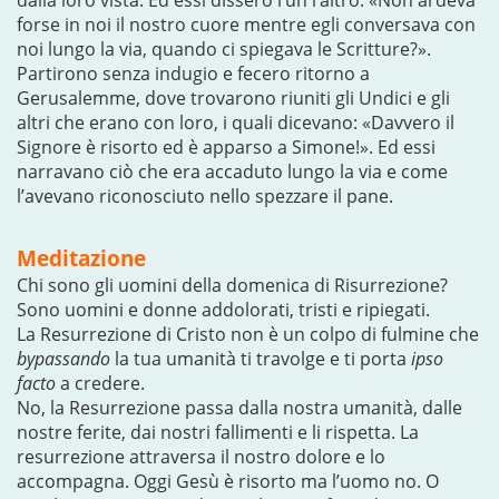
dalla loro vista. Ed essi dissero l’un l’altro: «Non ardeva
forse in noi il nostro cuore mentre egli conversava con
noi lungo la via, quando ci spiegava le Scritture?».
Partirono senza indugio e fecero ritorno a
Gerusalemme, dove trovarono riuniti gli Undici e gli
altri che erano con loro, i quali dicevano: «Davvero il
Signore è risorto ed è apparso a Simone!». Ed essi
narravano ciò che era accaduto lungo la via e come
l’avevano riconosciuto nello spezzare il pane.
Meditazione
Chi sono gli uomini della domenica di Risurrezione?
Sono uomini e donne addolorati, tristi e ripiegati.
La Resurrezione di Cristo non è un colpo di fulmine che
bypassando
la tua umanità ti travolge e ti porta
ipso
facto
a credere.
No, la Resurrezione passa dalla nostra umanità, dalle
nostre ferite, dai nostri fallimenti e li rispetta. La
resurrezione attraversa il nostro dolore e lo
accompagna. Oggi Gesù è risorto ma l’uomo no. O