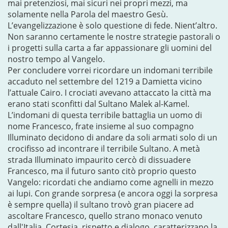
mai pretenziosi, mai sicuri nei propri mezzi, ma
solamente nella Parola del maestro Gesù.
L’evangelizzazione è solo questione di fede. Nient’altro.
Non saranno certamente le nostre strategie pastorali o
i progetti sulla carta a far appassionare gli uomini del
nostro tempo al Vangelo.
Per concludere vorrei ricordare un indomani terribile
accaduto nel settembre del 1219 a Damietta vicino
l’attuale Cairo. I crociati avevano attaccato la città ma
erano stati sconfitti dal Sultano Malek al-Kamel.
L’indomani di questa terribile battaglia un uomo di
nome Francesco, frate insieme al suo compagno
Illuminato decidono di andare da soli armati solo di un
crocifisso ad incontrare il terribile Sultano. A metà
strada Illuminato impaurito cercò di dissuadere
Francesco, ma il futuro santo citò proprio questo
Vangelo: ricordati che andiamo come agnelli in mezzo
ai lupi. Con grande sorpresa (e ancora oggi la sorpresa
è sempre quella) il sultano trovò gran piacere ad
ascoltare Francesco, quello strano monaco venuto
dall'Italia. Cortesia, rispetto e dialogo, caratterizzano la