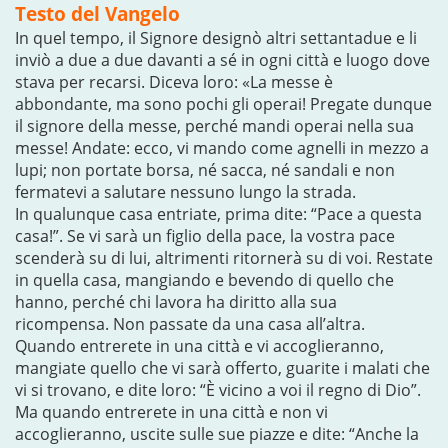
Testo del Vangelo
In quel tempo, il Signore designò altri settantadue e li
inviò a due a due davanti a sé in ogni città e luogo dove
stava per recarsi. Diceva loro: «La messe è
abbondante, ma sono pochi gli operai! Pregate dunque
il signore della messe, perché mandi operai nella sua
messe! Andate: ecco, vi mando come agnelli in mezzo a
lupi; non portate borsa, né sacca, né sandali e non
fermatevi a salutare nessuno lungo la strada.
In qualunque casa entriate, prima dite: “Pace a questa
casa!”. Se vi sarà un figlio della pace, la vostra pace
scenderà su di lui, altrimenti ritornerà su di voi. Restate
in quella casa, mangiando e bevendo di quello che
hanno, perché chi lavora ha diritto alla sua
ricompensa. Non passate da una casa all’altra.
Quando entrerete in una città e vi accoglieranno,
mangiate quello che vi sarà offerto, guarite i malati che
vi si trovano, e dite loro: “È vicino a voi il regno di Dio”.
Ma quando entrerete in una città e non vi
accoglieranno, uscite sulle sue piazze e dite: “Anche la