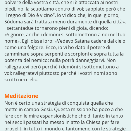
polvere della vostra città, che si è attaccata ai nostri
piedi, noi la scuotiamo contro di voi; sappiate però che
il regno di Dio è vicino”. Io vi dico che, in quel giorno,
Sòdoma sarà trattata meno duramente di quella città».
I settantadue tornarono pieni di gioia, dicendo:
«Signore, anche i demòni si sottomettono a noi nel tuo
nome». Egli disse loro: «Vedevo Satana cadere dal cielo
come una folgore. Ecco, io vi ho dato il potere di
camminare sopra serpenti e scorpioni e sopra tutta la
potenza del nemico: nulla potrà danneggiarvi. Non
rallegratevi però perché i demòni si sottomettono a
voi; rallegratevi piuttosto perché i vostri nomi sono
scritti nei cieli».
Meditazione
Non è certo una strategia di conquista quella che
mette in campo Gesù. Questa missione ha poco a che
fare con le mire espansionistiche che di tanto in tanto
nei secoli passati ha messo in atto la Chiesa per fare
proseliti in tutto il mondo e tantomeno con le strategie