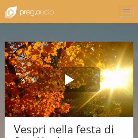
Togg
navi
Vespri nella festa di