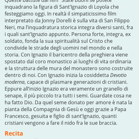
Queste battute dal film “State buoni se potete”
inquadrano la figura di Sant’Ignazio di Loyola che
festeggiamo oggi. In realtà il simpaticissimo film
interpretato da Jonny Dorelli è sulla vita di San Filippo
Neri, ma l’inquadratura storica integra diversi santi, fra
i quali sant’Ignazio appunto. Persona forte, integra, ex
soldato, fonda la sua spiritualità sul Cristo che
condivide le strade degli uomini nel mondo e nella
storia. Con Ignazio il baricentro della preghiera viene
spostato dal coro monastico ai luoghi di vita ordinaria
e la struttura delle mura del monastero sono costruite
dentro di noi. Con Ignazio inizia la cosiddetta
Devotio
moderna
, capace di plasmare generazioni di cristiani.
Eppure all’inizio Ignazio era veramente un granello di
senape, il più piccolo tra tutti i semi. Guardate cosa ne
ha fatto Dio. Da quel seme donato per amore è nata la
pianta della Compagnia di Gesù e oggi grazie a Papa
Francesco, gesuita e figlio di sant’Ignazio, quanti
cristiani vengono a fare il nido fra le sue braccia.
Recita