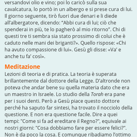
versandovi olio e vino; poi lo caricò sulla sua
cavalcatura, lo portò in un albergo e si prese cura di lui.
Il giorno seguente, tirò fuori due denari e li diede
all’albergatore, dicendo: “Abbi cura di lui; ciò che
spenderai in più, te lo pagherò al mio ritorno”. Chi di
questi tre ti sembra sia stato prossimo di colui che è
caduto nelle mani dei briganti?». Quello rispose: «Chi
ha avuto compassione di lui». Gesù gli disse: «Va’ e
anche tu fa’ così».
Meditazione
Lezioni di teoria e di pratica. La teoria è superata
brillantemente dal dottore della Legge. D’altronde non
poteva che andar bene su quella materia dato che era
un maestro in Israele. Lo studio della
Torah
era pane
per i suoi denti. Però a Gesù piace questo dottore
perché ha saputo far sintesi, ha trovato il nocciolo della
questione. E non era questione facile. Dire a quei
tempi: "Come si fa ad ereditare il Regno?", equivale ai
nostri giorni: "Cosa dobbiamo fare per essere felici?".
Non è da poco la cosa. E comunque ribadiamo l’ottimo