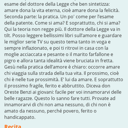
esame del dottore della Legge che ben sintetizza:
amare dona la vita eterna, cioè amare dona la felicità.
Seconda parte: la pratica. Un po' come per l’esame
della patente. Come si ama? E soprattutto, chi si ama?
Qui la teoria non regge più. Il dottore della Legge va in
tilt. Posso leggere bellissimi libri sull’amore e guardare
le miglior serie TV su questo tema tanto in voga e
sempre inflazionato, e poi ti ritrovi in casa con la
moglie acciaccata e pesante o il marito farfallone e
pigro e allora tanta idealità viene bruciata in fretta.
Gesù nella pratica dell’amore è chiaro: occorre amare
chi viaggia sulla strada della tua vita. Il prossimo, cioè
chi è nelle tue prossimità. E’ lui da amare. E soprattutto
il prossimo fragile, ferito e abbruttito. Diceva don
Oreste Benzi ai giovani: facile per voi innamorarvi delle
belle ragazze. Questo lo sanno fare tutti. Provate ad
innamorarvi di chi non ama nessuno, di chi non è
amato da nessuno, perché povero, ferito o
handicappato.
Recita