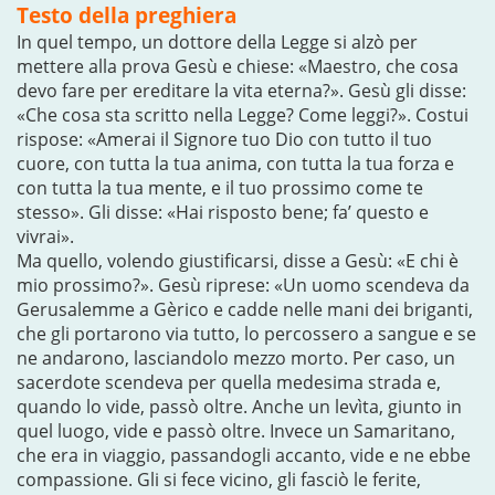
Testo della preghiera
In quel tempo, un dottore della Legge si alzò per
mettere alla prova Gesù e chiese: «Maestro, che cosa
devo fare per ereditare la vita eterna?». Gesù gli disse:
«Che cosa sta scritto nella Legge? Come leggi?». Costui
rispose: «Amerai il Signore tuo Dio con tutto il tuo
cuore, con tutta la tua anima, con tutta la tua forza e
con tutta la tua mente, e il tuo prossimo come te
stesso». Gli disse: «Hai risposto bene; fa’ questo e
vivrai».
Ma quello, volendo giustificarsi, disse a Gesù: «E chi è
mio prossimo?». Gesù riprese: «Un uomo scendeva da
Gerusalemme a Gèrico e cadde nelle mani dei briganti,
che gli portarono via tutto, lo percossero a sangue e se
ne andarono, lasciandolo mezzo morto. Per caso, un
sacerdote scendeva per quella medesima strada e,
quando lo vide, passò oltre. Anche un levìta, giunto in
quel luogo, vide e passò oltre. Invece un Samaritano,
che era in viaggio, passandogli accanto, vide e ne ebbe
compassione. Gli si fece vicino, gli fasciò le ferite,