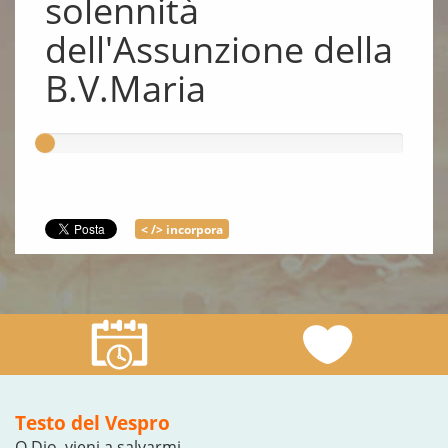
solennità
dell'Assunzione della
B.V.Maria
< /> incorpora
Testo del Vespro
O Dio, vieni a salvarmi.