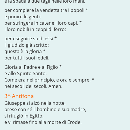
e la spada a due tagli nelle loro mani,
per compiere la vendetta tra i popoli *
e punire le genti;
per stringere in catene i loro capi, *
i loro nobili in ceppi di ferro;
per eseguire su di essi *
il giudizio già scritto:
questa è la gloria *
per tutti i suoi fedeli.
Gloria al Padre e al Figlio *
e allo Spirito Santo.
Come era nel principio, e ora e sempre, *
nei secoli dei secoli. Amen.
3^ Antifona
Giuseppe si alzò nella notte,
prese con sé il bambino e sua madre,
si rifugiò in Egitto,
e vi rimase fino alla morte di Erode.