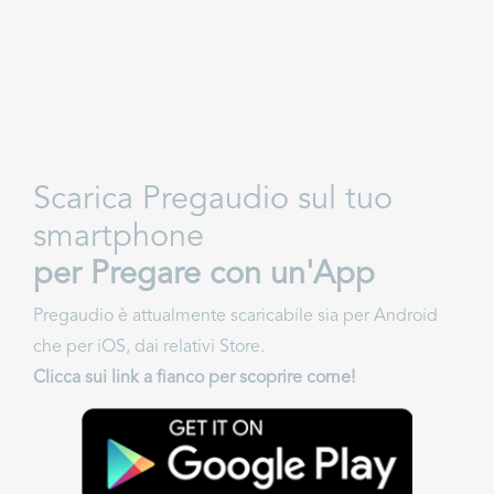
Scarica Pregaudio sul tuo
smartphone
per Pregare con un'App
Pregaudio è attualmente scaricabile sia per Android
che per iOS, dai relativi Store.
Clicca sui link a fianco per scoprire come!