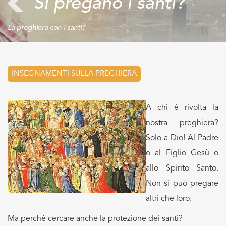
Si pregano i santi?
La preghiera con i santi?
INSEGNAMENTI SULLA PREGHIERA
A chi è rivolta la
nostra preghiera?
Solo a Dio! Al Padre
o al Figlio Gesù o
allo Spirito Santo.
Non si può pregare
altri che loro.
Ma perché cercare anche la protezione dei santi?