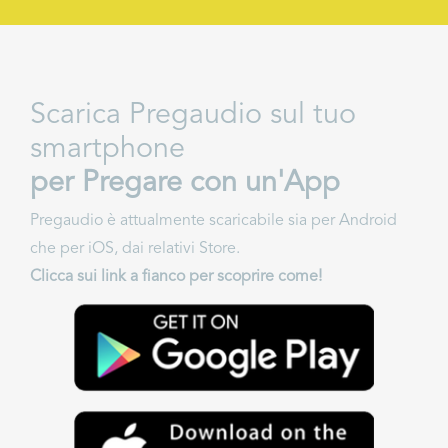
Scarica Pregaudio sul tuo
smartphone
per Pregare con un'App
Pregaudio è attualmente scaricabile sia per Android
che per iOS, dai relativi Store.
Clicca sui link a fianco per scoprire come!